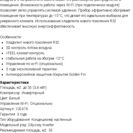
помещении. Возможность работы через Wi-Fi (при подключении модуля)
позволяет легко управлять системой удаленно. Прибор эффективно обогревает
помещение при температурах до -15°C, что делает его идеальным выбором для
умеренного климата. Использование хладагента нового поколения R32
обеспечивает высокую энергоэффективность.
Особенности:
Хладогент нового поколения R32
3D контроль потока воздуха
i-FEEL климат-контроль
стабильная работа на обогрев -15°С
Управление по wi-Fi (опционально)
3 года эксклюзивной гарантии
Антикоррозийное защитное покрытие Golden Fin
Характеристики
Площадь, м2: до 35 (3,6 кВт)
Компрессор: Инверторный
Цвет: Белый
Управление Wi-Fi: Опционально
Артикул: 102476
Гарантия: 3 года
Тип оборудования: Кондиционер настенный
Модельный ряд: Odyssey Inverter
Рекомендуемая площадь, м2: 35