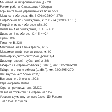
Минимальный уровень шума, дБ: 20
Режим работы: Охлаждение / Обогрев
Горизонтальное управление жалюзи: 550
Мощность обогрева, кВт: 1.096 (0.280~1.270)
Потребление при охлаждении, кВт: 0.974 (0.300~1.180)
Потребление при обогреве, кВт: 20
Диапазон t на охлаждение, C: -15 ~ +50
Диапазон t на обогрев, C: -15 ~ +24
Фреон: R32
Питание, В: 220
Максимальная длина трассы, м: 35
Максимальный перепад высот, м: 10
Диаметр жидкостной трубки, дюйм: 1/4
Диаметр газовой трубки, дюйм: 3/8
Габариты внутреннего блока (ШхВхГ), мм: 813×289×201
Габариты внешнего блока (ШхВхГ), мм: 720×495×270
Вес внутреннего блока, кг: 8,1
Вес внешнего блока, кг: 20.6
Страна бренда: Китай
Страна производитель: GMCC
Завод изготовитель: внутренний блок
Уровень шума внутреннего блока, Дб: Россия
Тип блока: С пульта