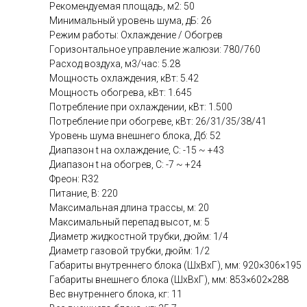
Рекомендуемая площадь, м2: 50
Минимальный уровень шума, дБ: 26
Режим работы: Охлаждение / Обогрев
Горизонтальное управление жалюзи: 780/760
Расход воздуха, м3/час: 5.28
Мощность охлаждения, кВт: 5.42
Мощность обогрева, кВт: 1.645
Потребление при охлаждении, кВт: 1.500
Потребление при обогреве, кВт: 26/31/35/38/41
Уровень шума внешнего блока, Дб: 52
Диапазон t на охлаждение, C: -15 ~ +43
Диапазон t на обогрев, C: -7 ~ +24
Фреон: R32
Питание, В: 220
Максимальная длина трассы, м: 20
Максимальный перепад высот, м: 5
Диаметр жидкостной трубки, дюйм: 1/4
Диаметр газовой трубки, дюйм: 1/2
Габариты внутреннего блока (ШхВхГ), мм: 920×306×195
Габариты внешнего блока (ШхВхГ), мм: 853×602×288
Вес внутреннего блока, кг: 11