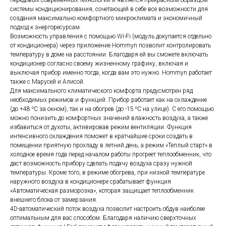
системы кондиционирования, сочетающей в себе все возможности для
создания максимально комфортного микроклимата и экономичный
подход к энергоресурсам.
Возможность управления с помощью Wi-Fi (модуль докупается отдельно
от кондиционера) через приложение Hommyn позволит контролировать
температуру в доме на расстоянии. Благодаря ей вы сможете включать
кондиционер согласно своему жизненному графику, включая и
выключая прибор именно тогда, когда вам это нужно. Hommyn работает
также с Марусей и Алисой.
Для максимального климатического комфорта предусмотрен ряд
необходимых режимов и функций. Прибор работает как на охлаждение
(до +48 ⁰С за окном), так и на обогрев (до -15 ⁰С на улице). С его помощью
можно понизить до комфортных значений влажность воздуха, а также
избавиться от духоты, активировав режим вентиляции. Функция
интенсивного охлаждения поможет в кратчайшие сроки создать в
помещении приятную прохладу в летний день, а режим «Теплый старт» в
холодное время года перед началом работы прогреет теплообменник, что
даст возможность прибору сделать подачу воздуха сразу нужной
температуры. Кроме того, в режиме обогрева, при низкой температуре
наружного воздуха в кондиционере срабатывает функция
«Автоматическая разморозка», которая защищает теплообменник
внешнего блока от замерзания.
4D-автоматический поток воздуха позволит настроить обдув наиболее
оптимальным для вас способом. Благодаря наличию сверхточных