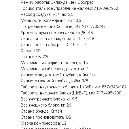
Режим работы: Охлаждение / Обогрев
Горизонтальное управление жалюзи: 710/396/252
Расход воздуха, м3/час: 2,5
Мощность охлаждения, кВт: 3,3
Потребление при обогреве, кВт: 21/27/35/47
Уровень шума внешнего блока, Дб: 48
Диапазон t на охлаждение, C: -10 ~ +48
Диапазон t на обогрев, C: -10 ~ +24
Фреон: R32
Питание, В: 220
Максимальная длина трассы, м: 15
Максимальный перепад высот, м: 7
Диаметр жидкостной трубки, дюйм: 1/4
Диаметр газовой трубки, дюйм: 3/8
Габариты внутреннего блока (ШхВхГ), мм: 857x348x189
Габариты внешнего блока (ШхВхГ), мм: 717x495x230
Вес внутреннего блока, кг: 9,5
Вес внешнего блока, кг: 26
Страна бренда: Китай
Страна производитель: LG
Марка компрессора: LG