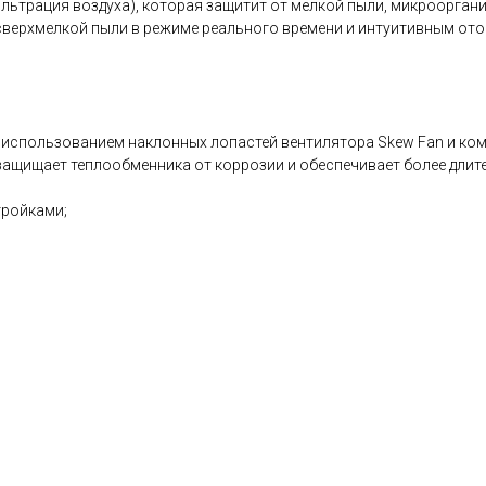
льтрация воздуха), которая защитит от мелкой пыли, микрооргани
 сверхмелкой пыли в режиме реального времени и интуитивным от
 использованием наклонных лопастей вентилятора Skew Fan и компр
защищает теплообменника от коррозии и обеспечивает более длит
тройками;