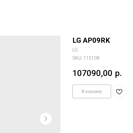
LG AP09RK
LG
SKU:
115108
107090,00
р.
В корзину