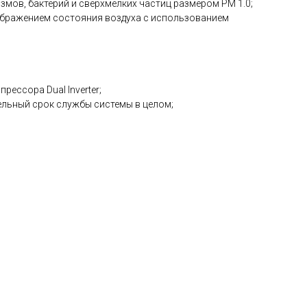
змов, бактерий и сверхмелких частиц размером PM 1.0;
ображением состояния воздуха с использованием
ессора Dual Inverter;
ельный срок службы системы в целом;