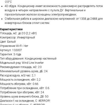
-20°С
4D обдув. Кондиционер имеет возможность равномерно распределять поток
воздуха в четырех направлениях с пульта ДУ. Вертикальные и
горизонтальная жалюзи оснащены электроприводами;
Стабильная работа в широком диапазоне напряжений: от 135В до 268В для
инверторных блоков сплит систем.
Характеристики
Площадь, м2: до 20 (2,2 кВт)
Компрессор: Инверторный
Цвет: Белый
Управление Wi-Fi: Нет
Артикул: 133007
Гарантия: 3 года
Тип оборудования: Кондиционер настенный
Модельный ряд: Wind Line Inverter
Рекомендуемая площадь, м2: 20
Минимальный уровень шума, дБ: 24
Расход воздуха, м3/час: 2,1
Мощность охлаждения, кВт: 2,2
Мощность обогрева, кВт: 0.66
Потребление при охлаждении, кВт: 0.6
Потребление при обогреве, кВт: 24
Уровень шума внешнего блока, Дб: 50
Диапазон t на охлаждение, C: #ERROR!