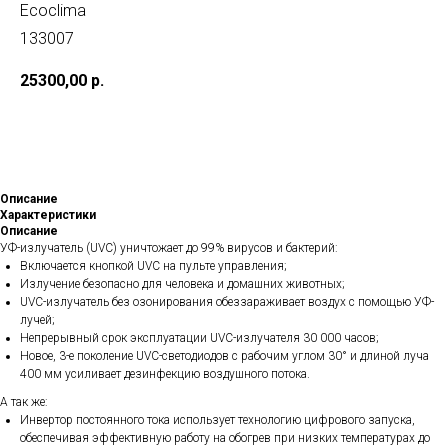
Ecoclima
133007
25300,00
р.
В корзину
Описание
Характеристики
Описание
УФ-излучатель (UVC) уничтожает до 99% вирусов и бактерий:
Включается кнопкой UVC на пульте управления;
Излучение безопасно для человека и домашних животных;
UVC-излучатель без озонирования обеззараживает воздух с помощью УФ-
лучей;
Непрерывный срок эксплуатации UVC-излучателя 30 000 часов;
Новое, 3-е поколение UVC-светодиодов с рабочим углом 30° и длиной луча
400 мм усиливает дезинфекцию воздушного потока.
А так же:
Инвертор постоянного тока использует технологию цифрового запуска,
обеспечивая эффективную работу на обогрев при низких температурах до