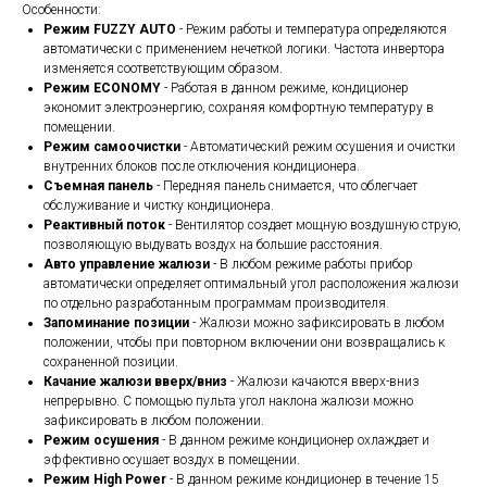
Особенности:
Режим FUZZY AUTO
- Режим работы и температура определяются
автоматически с применением нечеткой логики. Частота инвертора
изменяется соответствующим образом.
Режим ECONOMY
- Работая в данном режиме, кондиционер
экономит электроэнергию, сохраняя комфортную температуру в
помещении.
Режим самоочистки
- Автоматический режим осушения и очистки
внутренних блоков после отключения кондиционера.
Съемная панель
- Передняя панель снимается, что облегчает
обслуживание и чистку кондиционера.
Реактивный поток
- Вентилятор создает мощную воздушную струю,
позволяющую выдувать воздух на большие расстояния.
Авто управление жалюзи
- В любом режиме работы прибор
автоматически определяет оптимальный угол расположения жалюзи
по отдельно разработанным программам производителя.
Запоминание позиции
- Жалюзи можно зафиксировать в любом
положении, чтобы при повторном включении они возвращались к
сохраненной позиции.
Качание жалюзи вверх/вниз
- Жалюзи качаются вверх-вниз
непрерывно. С помощью пульта угол наклона жалюзи можно
зафиксировать в любом положении.
Режим осушения
- В данном режиме кондиционер охлаждает и
эффективно осушает воздух в помещении.
Режим High Power
- В данном режиме кондиционер в течение 15