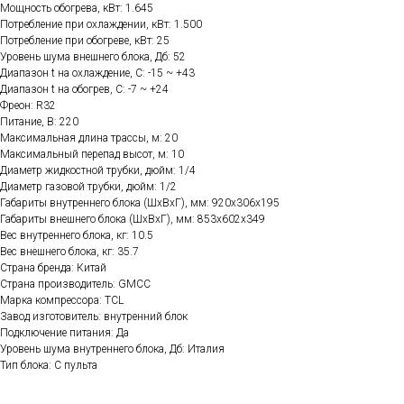
Мощность обогрева, кВт: 1.645
Потребление при охлаждении, кВт: 1.500
Потребление при обогреве, кВт: 25
Уровень шума внешнего блока, Дб: 52
Диапазон t на охлаждение, C: -15 ~ +43
Диапазон t на обогрев, C: -7 ~ +24
Фреон: R32
Питание, В: 220
Максимальная длина трассы, м: 20
Максимальный перепад высот, м: 10
Диаметр жидкостной трубки, дюйм: 1/4
Диаметр газовой трубки, дюйм: 1/2
Габариты внутреннего блока (ШхВхГ), мм: 920х306х195
Габариты внешнего блока (ШхВхГ), мм: 853х602х349
Вес внутреннего блока, кг: 10.5
Вес внешнего блока, кг: 35.7
Страна бренда: Китай
Страна производитель: GMCC
Марка компрессора: TCL
Завод изготовитель: внутренний блок
Подключение питания: Да
Уровень шума внутреннего блока, Дб: Италия
Тип блока: С пульта