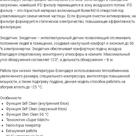
загрязнен, новейший IFD фильтр перемещается в зону воздушного потока. IFD
фильтр – это пористый материал включающий более 8616 отверстий-пор
улавливающих самые мелкие частицы. Если функция очистки активирована, на
фильтре формируется статическое электричество, повышающее эффективность
фильтрации.
Экодатчик. Экодатчик – интеллектуальный датчик позволяющий отслеживать
положение людей в помещении, создавая наилучший комфорт и экономя до 36
% электроэнергии. Экодатчик обеспечивает комфортную подачу воздуха
благодаря оперативному мониторингу атмосферы в комнате. Максимальный
угол обнаружения составляет 120°, а дальность обнаружения – 8 м.
Работа при низких температурах Благодаря использованию теплообменника
увеличенного размера, специального компрессора, вентилятора повышенной
мощности, а также подогреву поддона, данная модель способна работать на
обогрев вплоть до −25 °С.
Особенности:
Функция Self Clean (внутренний блок)
Функция Self Clean (наружный блок)
Функция Steri Clean 56 °C
Технология «Super Match»
Nano-Aqua генератор
Бесшумная работа