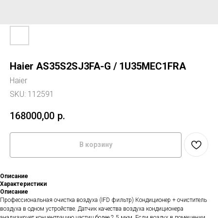
Haier AS35S2SJ3FA-G / 1U35MEC1FRA
Haier
SKU:
112591
168000,00
р.
В корзину
Описание
Характеристики
Описание
Профессиональная очистка воздуха (IFD фильтр) Кондиционер + очиститель
воздуха в одном устройстве. Датчик качества воздуха кондиционера
анализирует концентрацию частиц более 2,5 мкм. Если воздух в помещении