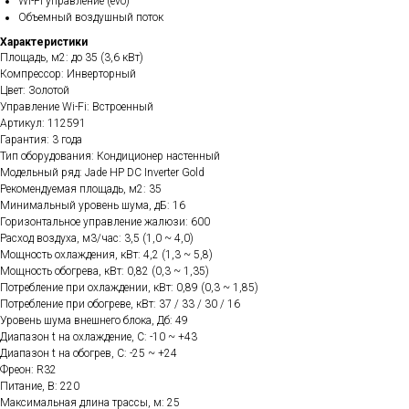
Wi-Fi управление (evo)
Объемный воздушный поток
Характеристики
Площадь, м2: до 35 (3,6 кВт)
Компрессор: Инверторный
Цвет: Золотой
Управление Wi-Fi: Встроенный
Артикул: 112591
Гарантия: 3 года
Тип оборудования: Кондиционер настенный
Модельный ряд: Jade HP DC Inverter Gold
Рекомендуемая площадь, м2: 35
Минимальный уровень шума, дБ: 16
Горизонтальное управление жалюзи: 600
Расход воздуха, м3/час: 3,5 (1,0 ~ 4,0)
Мощность охлаждения, кВт: 4,2 (1,3 ~ 5,8)
Мощность обогрева, кВт: 0,82 (0,3 ~ 1,35)
Потребление при охлаждении, кВт: 0,89 (0,3 ~ 1,85)
Потребление при обогреве, кВт: 37 / 33 / 30 / 16
Уровень шума внешнего блока, Дб: 49
Диапазон t на охлаждение, C: -10 ~ +43
Диапазон t на обогрев, C: -25 ~ +24
Фреон: R32
Питание, В: 220
Максимальная длина трассы, м: 25