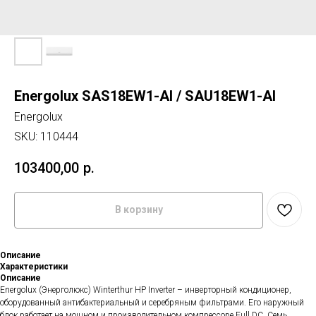
Energolux SAS18EW1-AI / SAU18EW1-AI
Energolux
SKU:
110444
103400,00
р.
В корзину
Описание
Характеристики
Описание
Energolux (Энерголюкс) Winterthur HP Inverter – инверторный кондиционер,
оборудованный антибактериальный и серебряным фильтрами. Его наружный
блок работает на мощном и производительном компрессоре Full DC. Семь