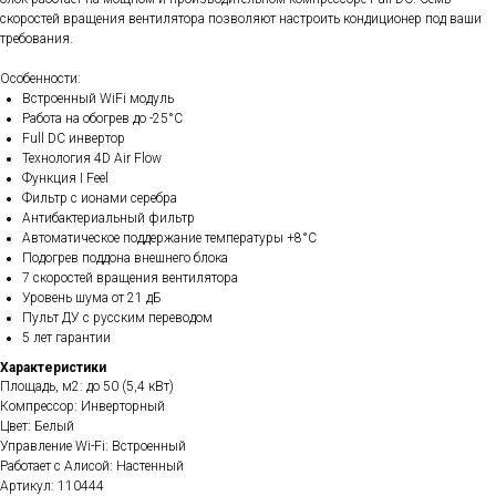
скоростей вращения вентилятора позволяют настроить кондиционер под ваши
требования.
Особенности:
Встроенный WiFi модуль
Работа на обогрев до -25°С
Full DC инвертор
Технология 4D Air Flow
Функция I Feel
Фильтр с ионами серебра
Антибактериальный фильтр
Автоматическое поддержание температуры +8°С
Подогрев поддона внешнего блока
7 скоростей вращения вентилятора
Уровень шума от 21 дБ
Пульт ДУ с русским переводом
5 лет гарантии
Характеристики
Площадь, м2: до 50 (5,4 кВт)
Компрессор: Инверторный
Цвет: Белый
Управление Wi-Fi: Встроенный
Работает с Алисой: Настенный
Артикул: 110444