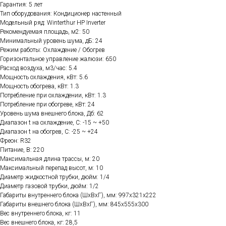
Гарантия: 5 лет
Тип оборудования: Кондиционер настенный
Модельный ряд: Winterthur HP Inverter
Рекомендуемая площадь, м2: 50
Минимальный уровень шума, дБ: 24
Режим работы: Охлаждение / Обогрев
Горизонтальное управление жалюзи: 650
Расход воздуха, м3/час: 5.4
Мощность охлаждения, кВт: 5.6
Мощность обогрева, кВт: 1.3
Потребление при охлаждении, кВт: 1.3
Потребление при обогреве, кВт: 24
Уровень шума внешнего блока, Дб: 62
Диапазон t на охлаждение, C: -15 ~ +50
Диапазон t на обогрев, C: -25 ~ +24
Фреон: R32
Питание, В: 220
Максимальная длина трассы, м: 20
Максимальный перепад высот, м: 10
Диаметр жидкостной трубки, дюйм: 1/4
Диаметр газовой трубки, дюйм: 1/2
Габариты внутреннего блока (ШхВхГ), мм: 997x321x222
Габариты внешнего блока (ШхВхГ), мм: 845x555x300
Вес внутреннего блока, кг: 11
Вес внешнего блока, кг: 28,5