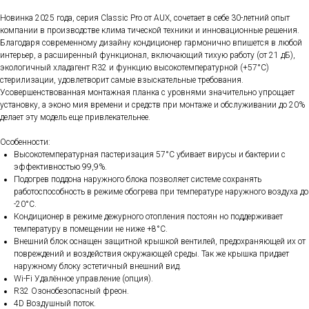
Новинка 2025 года, серия Classic Pro от AUX, сочетает в себе 30-летний опыт
компании в производстве клима тической техники и инновационные решения.
Благодаря современному дизайну кондиционер гармонично впишется в любой
интерьер, а расширенный функционал, включающий тихую работу (от 21 дБ),
экологичный хладагент R32 и функцию высокотемпературной (+57°C)
стерилизации, удовлетворит самые взыскательные требования.
Усовершенствованная монтажная планка с уровнями значительно упрощает
установку, а эконо мия времени и средств при монтаже и обслуживании до 20%
делает эту модель еще привлекательнее.
Особенности:
Высокотемпературная пастеризация 57°С убивает вирусы и бактерии с
эффективностью 99,9%.
Подогрев поддона наружного блока позволяет системе сохранять
работоспособность в режиме обогрева при температуре наружного воздуха до
-20°C.
Кондиционер в режиме дежурного отопления постоян но поддерживает
температуру в помещении не ниже +8°С.
Внешний блок оснащен защитной крышкой вентилей, предохраняющей их от
повреждений и воздействия окружающей среды. Так же крышка придает
наружному блоку эстетичный внешний вид.
Wi-Fi Удалённое управление (опция).
R32 Озонобезопасный фреон.
4D Воздушный поток.