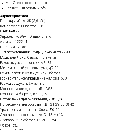
A++ Энерго-эффективность.
Бесшумный режим «Soft»
Характеристики
Площадь, м2: до 35 (3,6 кВт)
Компрессор: Инверторный
Цвет: Белый
Управление Wi-Fi: Опционально
Артикул: 122214
Гарантия: 3 года
Тип оборудования: Кондиционер настенный
Модельный ряд: Classic Pro Inverter
Рекомендуемая площадь, м2: 35
Минимальный уровень шума, дБ: 21
Режим работы: Охлаждение / Обогрев
Горизонтальное управление жалюзи: 650
Расход воздуха, м3/час: 3.5
Мощность охлаждения, кВт: 3,85
Мощность обогрева, кВт: 1,09
Потребление при охлаждении, кВт: 1,06
Потребление при обогреве, кВт: 21-29-33-38-42
Уровень шума внешнего блока, Дб: 51
Диапазон t на охлаждение, C: -15 ~ +43
Диапазон t на обогрев, C: -20 ~ +24
Фреон: R32