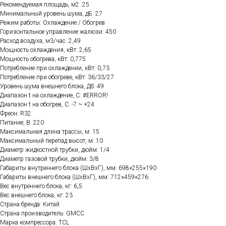
Рекомендуемая площадь, м2: 25
Минимальный уровень шума, дБ: 27
Режим работы: Охлаждение / Обогрев
Горизонтальное управление жалюзи: 450
Расход воздуха, м3/час: 2,49
Мощность охлаждения, кВт: 2,65
Мощность обогрева, кВт: 0,775
Потребление при охлаждении, кВт: 0,73
Потребление при обогреве, кВт: 36/33/27
Уровень шума внешнего блока, Дб: 49
Диапазон t на охлаждение, C: #ERROR!
Диапазон t на обогрев, C: -7 ~ +24
Фреон: R32
Питание, В: 220
Максимальная длина трассы, м: 15
Максимальный перепад высот, м: 10
Диаметр жидкостной трубки, дюйм: 1/4
Диаметр газовой трубки, дюйм: 3/8
Габариты внутреннего блока (ШхВхГ), мм: 698×255×190
Габариты внешнего блока (ШхВхГ), мм: 712×459×276
Вес внутреннего блока, кг: 6,5
Вес внешнего блока, кг: 23
Страна бренда: Китай
Страна производитель: GMCC
Марка компрессора: TCL