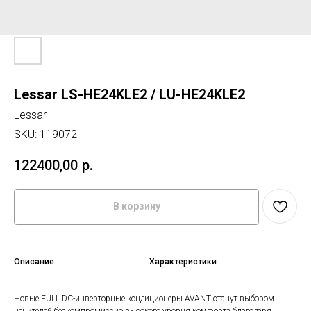
Lessar LS-HE24KLE2 / LU-HE24KLE2
Lessar
SKU:
119072
122400,00
р.
В корзину
Описание
Характеристики
Новые FULL DC-инверторные кондиционеры AVANT станут выбором
ценителей бескомпромиссно высокого уровня комфорта благодаря