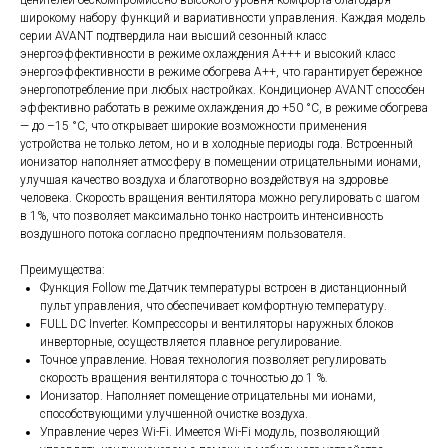
широкому набору функций и вариативности управления. Каждая модель
серии AVANT подтвердила наи высший сезонный класс
энергоэффективности в режиме охлаждения A+++ и высокий класс
энергоэффективности в режиме обогрева A++, что гарантирует бережное
энергопотребление при любых настройках. Кондиционер AVANT способен
эффективно работать в режиме охлаждения до +50 °C, в режиме обогрева
— до –15 °C, что открывает широкие возможности применения
устройства не только летом, но и в холодные периоды года. Встроенный
ионизатор наполняет атмосферу в помещении отрицательными ионами,
улучшая качество воздуха и благотворно воздействуя на здоровье
человека. Скорость вращения вентилятора можно регулировать с шагом
в 1%, что позволяет максимально тонко настроить интенсивность
воздушного потока согласно предпочтениям пользователя.
Преимущества:
Функция Follow me.Датчик температуры встроен в дистанционный
пульт управления, что обеспечивает комфортную температуру.
FULL DC Inverter. Компрессоры и вентиляторы наружных блоков
инверторные, осуществляется плавное регулирование.
Точное управление. Новая технология позволяет регулировать
скорость вращения вентилятора с точностью до 1 %.
Ионизатор. Наполняет помещение отрицательны ми ионами,
способствующими улучшенной очистке воздуха.
Управление через Wi-Fi. Имеется Wi-Fi модуль, позволяющий