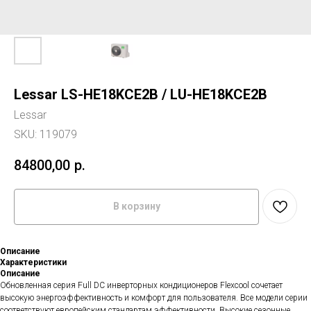
Lessar LS-HE18KCE2B / LU-HE18KCE2B
Lessar
SKU:
119079
84800,00
р.
В корзину
Описание
Характеристики
Описание
Обновленная серия Full DC инверторных кондиционеров Flexcool сочетает
высокую энергоэффективность и комфорт для поль­зователя. Все модели серии
соответствуют европейским стан­дартам эффективности. Высокие сезонные