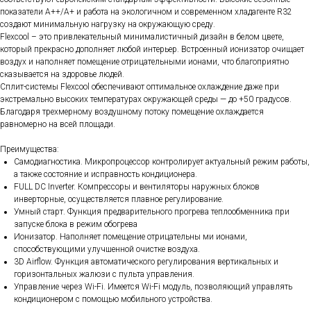
показатели А++/А+ и работа на экологичном и современном хладагенте R32
создают минимальную нагрузку на окружающую среду.
Flexcool – это привлекательный минималистичный дизайн в бе­лом цвете,
который прекрасно дополняет любой интерьер. Встро­енный ионизатор очищает
воздух и наполняет помещение отри­цательными ионами, что благоприятно
сказывается на здоровье людей.
Сплит-системы Flexcool обеспечивают оптимальное охлажде­ние даже при
экстремально высоких температурах окружающей среды — до +50 градусов.
Благодаря трехмерному воздушному потоку помещение охлаждается
равномерно на всей площади.
Преимущества:
Самодиагностика. Микропроцессор контролирует актуальный режим работы,
а также состояние и исправность кондиционера.
FULL DC Inverter. Компрессоры и вентиляторы наружных блоков
инверторные, осуществляется плавное регулирование.
Умный старт. Функция предварительного прогрева теплообменника при
запуске блока в режим обогрева
Ионизатор. Наполняет помещение отрицательны ми ионами,
способствующими улучшенной очистке воздуха.
3D Airflow. Функция автоматического регулирования вертикальных и
горизонтальных жалюзи с пульта управления.
Управление через Wi-Fi. Имеется Wi-Fi модуль, позволяющий управлять
кондиционером с помощью мобильного устройства.