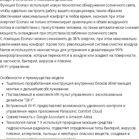
Функция Econavi использует новую технологию обнаружения солнечного света,
чтобы идеально настроить работу вашего кондиционера, таким образом
обеспечивая максимальный комфорт в любое время, экономя при этом
энергию! Econavi не только оптимизирует ориентацию и объём воздушного
потока в соответствии с присутствием человека, но также автоматически снижает
мощность охлаждения при отсутствии/ослаблении солнечного света.
С помощью Econavi можно сэкономить до 38% энергии, при этом максимально
увеличивая ваш комфорт. Кроме того, революционной системе очистки воздуха
Nanoe используются наночастицы для устранения и дезактивации 99%
микроорганизмов, которые переносятся в воздухе или оседают на поверхности,
в частности, бактерий, вирусов и плесени.
Wi-Fi управление.
Особенности и преимущества модели
Тщательно проработанная конструкция внутренних блоков облегчающая
монтаж и дальнейшее обслуживание.
Поставляемый в комплекте ИК-пульт управления с эксклюзивным
дизайном "SKY".
Встроенный Wi-Fi предоставляет возможность удаленного контроля и
управления через приложение Panasonic Comfort Cloud.
Совместимость с Google Assistant и Amazon Alexa.
Технология nanoe ™ X используя природные моющие средства -
гидроксильные радикалы, подавляет определенные типы бактерий, вирусов,
плесени, аллергенов, пыльцы и некоторых опасных веществ, создавая в