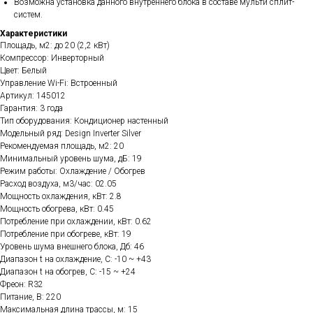
Возможна установка данного внутреннего блока в составе мульти сплит-
систем.
Характеристики
Площадь, м2: до 20 (2,2 кВт)
Компрессор: Инверторный
Цвет: Белый
Управление Wi-Fi: Встроенный
Артикул: 145012
Гарантия: 3 года
Тип оборудования: Кондиционер настенный
Модельный ряд: Design Inverter Silver
Рекомендуемая площадь, м2: 20
Минимальный уровень шума, дБ: 19
Режим работы: Охлаждение / Обогрев
Расход воздуха, м3/час: 02.05
Мощность охлаждения, кВт: 2.8
Мощность обогрева, кВт: 0.45
Потребление при охлаждении, кВт: 0.62
Потребление при обогреве, кВт: 19
Уровень шума внешнего блока, Дб: 46
Диапазон t на охлаждение, C: -10 ~ +43
Диапазон t на обогрев, C: -15 ~ +24
Фреон: R32
Питание, В: 220
Максимальная длина трассы, м: 15