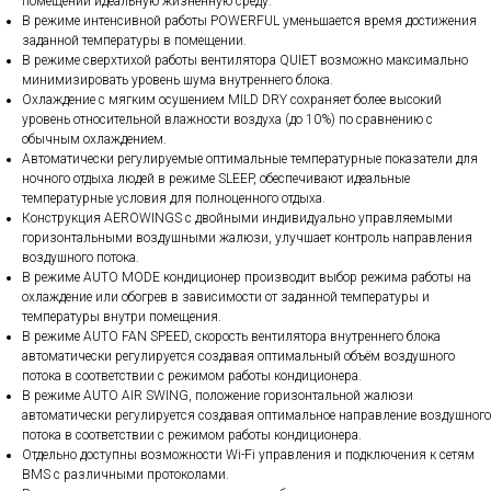
помещении идеальную жизненную среду.
В режиме интенсивной работы POWERFUL уменьшается время достижения
заданной температуры в помещении.
В режиме сверхтихой работы вентилятора QUIET возможно максимально
минимизировать уровень шума внутреннего блока.
Охлаждение с мягким осушением MILD DRY сохраняет более высокий
уровень относительной влажности воздуха (до 10%) по сравнению с
обычным охлаждением.
Автоматически регулируемые оптимальные температурные показатели для
ночного отдыха людей в режиме SLEEP, обеспечивают идеальные
температурные условия для полноценного отдыха.
Конструкция AEROWINGS с двойными индивидуально управляемыми
горизонтальными воздушными жалюзи, улучшает контроль направления
воздушного потока.
В режиме AUTO MODE кондиционер производит выбор режима работы на
охлаждение или обогрев в зависимости от заданной температуры и
температуры внутри помещения.
В режиме AUTO FAN SPEED, скорость вентилятора внутреннего блока
автоматически регулируется создавая оптимальный объём воздушного
потока в соответствии с режимом работы кондиционера.
В режиме AUTO AIR SWING, положение горизонтальной жалюзи
автоматически регулируется создавая оптимальное направление воздушного
потока в соответствии с режимом работы кондиционера.
Отдельно доступны возможности Wi-Fi управления и подключения к сетям
BMS с различными протоколами.