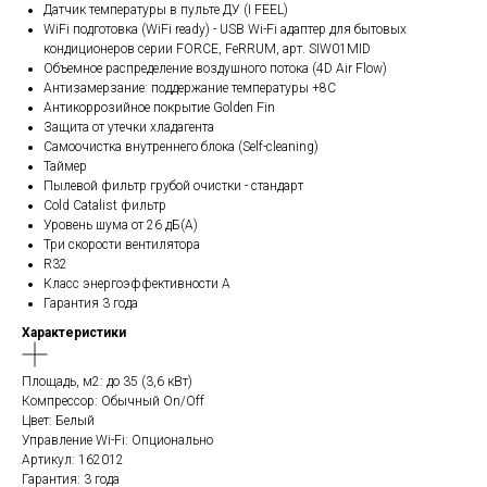
Датчик температуры в пульте ДУ (I FEEL)
WiFi подготовка (WiFi ready) - USB Wi-Fi адаптер для бытовых
кондиционеров серии FORCE, FeRRUM, арт. SIW01MID
Объемное распределение воздушного потока (4D Air Flow)
Антизамерзание: поддержание температуры +8С
Антикоррозийное покрытие Golden Fin
Защита от утечки хладагента
Самоочистка внутреннего блока (Self-cleaning)
Таймер
Пылевой фильтр грубой очистки - стандарт
Cold Catalist фильтр
Уровень шума от 26 дБ(А)
Три скорости вентилятора
R32
Класс энергоэффективности A
Гарантия 3 года
Характеристики
Площадь, м2: до 35 (3,6 кВт)
Компрессор: Обычный On/Off
Цвет: Белый
Управление Wi-Fi: Опционально
Артикул: 162012
Гарантия: 3 года