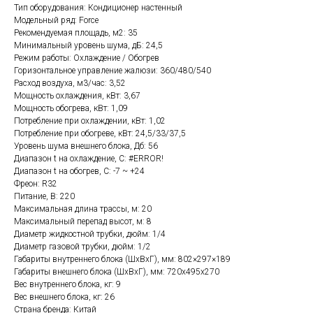
Тип оборудования: Кондиционер настенный
Модельный ряд: Force
Рекомендуемая площадь, м2: 35
Минимальный уровень шума, дБ: 24,5
Режим работы: Охлаждение / Обогрев
Горизонтальное управление жалюзи: 360/480/540
Расход воздуха, м3/час: 3,52
Мощность охлаждения, кВт: 3,67
Мощность обогрева, кВт: 1,09
Потребление при охлаждении, кВт: 1,02
Потребление при обогреве, кВт: 24,5/33/37,5
Уровень шума внешнего блока, Дб: 56
Диапазон t на охлаждение, C: #ERROR!
Диапазон t на обогрев, C: -7 ~ +24
Фреон: R32
Питание, В: 220
Максимальная длина трассы, м: 20
Максимальный перепад высот, м: 8
Диаметр жидкостной трубки, дюйм: 1/4
Диаметр газовой трубки, дюйм: 1/2
Габариты внутреннего блока (ШхВхГ), мм: 802×297×189
Габариты внешнего блока (ШхВхГ), мм: 720х495x270
Вес внутреннего блока, кг: 9
Вес внешнего блока, кг: 26
Страна бренда: Китай