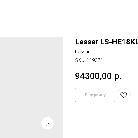
Lessar LS-HE18K
Lessar
SKU:
119071
94300,00
р.
В корзину