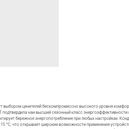
ут выбором ценителей бескомпромиссно высокого уровня комфор
T подтвердила наи высший сезонный класс энергоэффективности 
антирует бережное энергопотребление при любых настройках. Ко
–15 °C, что открывает широкие возможности применения устройства