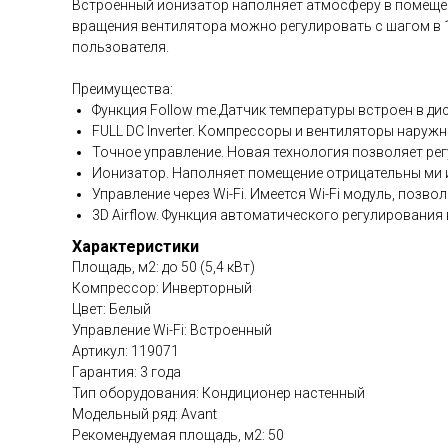
Встроенный ионизатор наполняет атмосферу в помещен
вращения вентилятора можно регулировать с шагом в 
пользователя.
Преимущества:
Функция Follow me.Датчик температуры встроен в д
FULL DC Inverter. Компрессоры и вентиляторы наруж
Точное управление. Новая технология позволяет ре
Ионизатор. Наполняет помещение отрицательны ми 
Управление через Wi-Fi. Имеется Wi-Fi модуль, по
3D Airflow. Функция автоматического регулирования
Характеристики
Площадь, м2: до 50 (5,4 кВт)
Компрессор: Инверторный
Цвет: Белый
Управление Wi-Fi: Встроенный
Артикул: 119071
Гарантия: 3 года
Тип оборудования: Кондиционер настенный
Модельный ряд: Avant
Рекомендуемая площадь, м2: 50