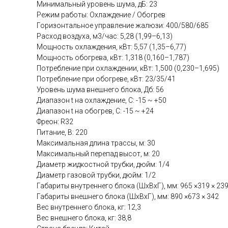
Минимальный уровень шума, дБ: 23
Режим работы: Охлаждение / Обогрев
Горизонтальное управление жалюзи: 400/580/685
Расход воздуха, м3/час: 5,28 (1,99–6,13)
Мощность охлаждения, кВт: 5,57 (1,35–6,77)
Мощность обогрева, кВт: 1,318 (0,160–1,787)
Потребление при охлаждении, кВт: 1,500 (0,230–1,695)
Потребление при обогреве, кВт: 23/35/41
Уровень шума внешнего блока, Дб: 56
Диапазон t на охлаждение, C: -15 ~ +50
Диапазон t на обогрев, C: -15 ~ +24
Фреон: R32
Питание, В: 220
Максимальная длина трассы, м: 30
Максимальный перепад высот, м: 20
Диаметр жидкостной трубки, дюйм: 1/4
Диаметр газовой трубки, дюйм: 1/2
Габариты внутреннего блока (ШхВхГ), мм: 965 ×319 × 23
Габариты внешнего блока (ШхВхГ), мм: 890 ×673 × 342
Вес внутреннего блока, кг: 12,3
Вес внешнего блока, кг: 38,8