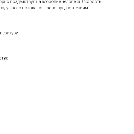
рно воздействуя на здоровье человека. Скорость
воздушного потока согласно предпочтениям
пературу.
ства.