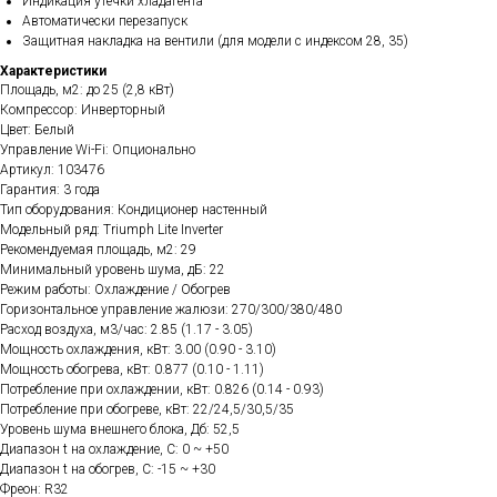
Индикация утечки хладагента
Автоматически перезапуск
Защитная накладка на вентили (для модели с индексом 28, 35)
Характеристики
Площадь, м2: до 25 (2,8 кВт)
Компрессор: Инверторный
Цвет: Белый
Управление Wi-Fi: Опционально
Артикул: 103476
Гарантия: 3 года
Тип оборудования: Кондиционер настенный
Модельный ряд: Triumph Lite Inverter
Рекомендуемая площадь, м2: 29
Минимальный уровень шума, дБ: 22
Режим работы: Охлаждение / Обогрев
Горизонтальное управление жалюзи: 270/300/380/480
Расход воздуха, м3/час: 2.85 (1.17 - 3.05)
Мощность охлаждения, кВт: 3.00 (0.90 - 3.10)
Мощность обогрева, кВт: 0.877 (0.10 - 1.11)
Потребление при охлаждении, кВт: 0.826 (0.14 - 0.93)
Потребление при обогреве, кВт: 22/24,5/30,5/35
Уровень шума внешнего блока, Дб: 52,5
Диапазон t на охлаждение, C: 0 ~ +50
Диапазон t на обогрев, C: -15 ~ +30
Фреон: R32