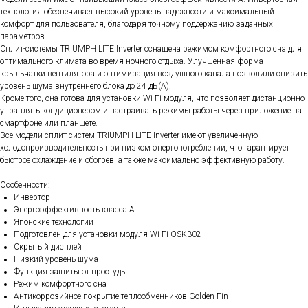
технология обеспечивает высокий уровень надежности и максимальный
комфорт для пользователя, благодаря точному поддержанию заданных
параметров.
Сплит-системы TRIUMPH LITE Inverter оснащена режимом комфортного сна для
оптимального климата во время ночного отдыха. Улучшенная форма
крыльчатки вентилятора и оптимизация воздушного канала позволили снизить
уровень шума внутреннего блока до 24 дБ(А).
Кроме того, она готова для установки Wi-Fi модуля, что позволяет дистанционно
управлять кондиционером и настраивать режимы работы через приложение на
смартфоне или планшете.
Все модели сплит-систем TRIUMPH LITE Inverter имеют увеличенную
холодопроизводительность при низком энергопотреблении, что гарантирует
быстрое охлаждение и обогрев, а также максимально эффективную работу.
Особенности:
Инвертор
Энергоэффективность класса А
Японские технологии
Подготовлен для установки модуля Wi-Fi OSK302
Скрытый дисплей
Низкий уровень шума
Функция защиты от простуды
Режим комфортного сна
Антикоррозийное покрытие теплообменников Golden Fin