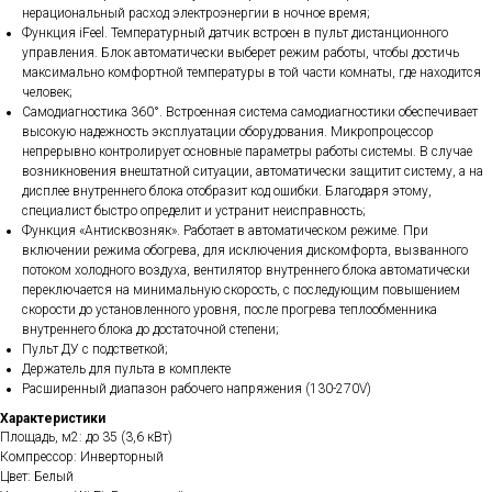
нерациональный расход электроэнергии в ночное время;
Функция iFeel. Температурный датчик встроен в пульт дистанционного
управления. Блок автоматически выберет режим работы, чтобы достичь
максимально комфортной температуры в той части комнаты, где находится
человек;
Cамодиагностика 360°. Встроенная система самодиагностики обеспечивает
высокую надежность эксплуатации оборудования. Микропроцессор
непрерывно контролирует основные параметры работы системы. В случае
возникновения внештатной ситуации, автоматически защитит систему, а на
дисплее внутреннего блока отобразит код ошибки. Благодаря этому,
специалист быстро определит и устранит неисправность;
Функция «Антисквозняк». Работает в автоматическом режиме. При
включении режима обогрева, для исключения дискомфорта, вызванного
потоком холодного воздуха, вентилятор внутреннего блока автоматически
переключается на минимальную скорость, с последующим повышением
скорости до установленного уровня, после прогрева теплообменника
внутреннего блока до достаточной степени;
Пульт ДУ с подстветкой;
Держатель для пульта в комплекте
Расширенный диапазон рабочего напряжения (130-270V)
Характеристики
Площадь, м2: до 35 (3,6 кВт)
Компрессор: Инверторный
Цвет: Белый