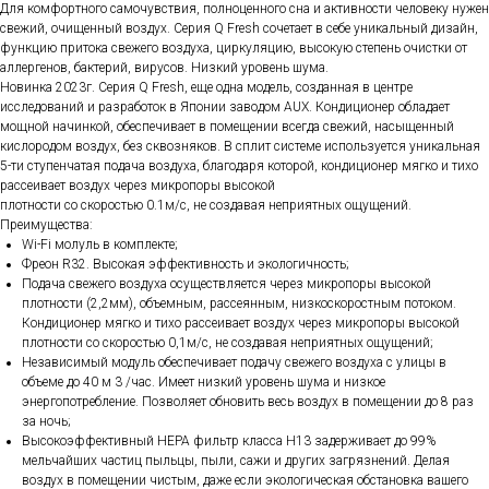
Для комфортного самочувствия, полноценного сна и активности человеку нужен
свежий, очищенный воздух. Серия Q Fresh сочетает в себе уникальный дизайн,
функцию притока свежего воздуха, циркуляцию, высокую степень очистки от
аллергенов, бактерий, вирусов. Низкий уровень шума.
Новинка 2023г. Серия Q Fresh, еще одна модель, созданная в центре
исследований и разработок в Японии заводом AUX. Кондиционер обладает
мощной начинкой, обеспечивает в помещении всегда свежий, насыщенный
кислородом воздух, без сквозняков. В сплит системе используется уникальная
5-ти ступенчатая подача воздуха, благодаря которой, кондиционер мягко и тихо
рассеивает воздух через микропоры высокой
плотности со скоростью 0.1м/с, не создавая неприятных ощущений.
Преимущества:
Wi-Fi молуль в комплекте;
Фреон R32. Высокая эффективность и экологичность;
Подача свежего воздуха осуществляется через микропоры высокой
плотности (2,2мм), объемным, рассеянным, низкоскоростным потоком.
Кондиционер мягко и тихо рассеивает воздух через микропоры высокой
плотности со скоростью 0,1м/с, не создавая неприятных ощущений;
Независимый модуль обеспечивает подачу свежего воздуха с улицы в
объеме до 40 м 3 /час. Имеет низкий уровень шума и низкое
энергопотребление. Позволяет обновить весь воздух в помещении до 8 раз
за ночь;
Высокоэффективный HEPA фильтр класса H13 задерживает до 99%
мельчайших частиц пыльцы, пыли, сажи и других загрязнений. Делая
воздух в помещении чистым, даже если экологическая обстановка вашего