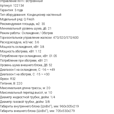
Управление Wi-Fi: Встроенный
Артикул: 122134
Гарантия: 3 года
Тип оборудования: Кондиционер настенный
Модельный ряд: Q Fresh
Рекомендуемая площадь, м2: 35
Минимальный уровень шума, дБ: 21
Режим работы: Охлаждение / Обогрев
Горизонтальное управление жалюзи: 470/520/570/600
Расход воздуха, м3/час: 3.6
Мощность охлаждения, кВт: 3.8
Мощность обогрева, кВт: 1.12
Потребление при охлаждении, кВт: 01.05
Потребление при обогреве, кВт: 21
Уровень шума внешнего блока, Дб: 52
Диапазон t на охлаждение, C: -16 ~ +49
Диапазон t на обогрев, C: -15 ~ +30
Фреон: R32
Питание, В: 220
Максимальная длина трассы, м: 20
Максимальный перепад высот, м: 10
Диаметр жидкостной трубки, дюйм: 1/4
Диаметр газовой трубки, дюйм: 3/8
Габариты внутреннего блока (ШхВхГ), мм: 960х305х219
Габариты внешнего блока (ШхВхГ), мм: 705х530х279