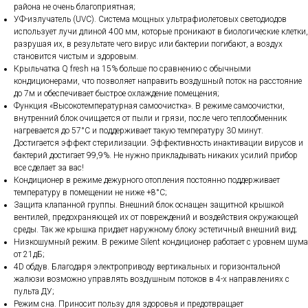
района не очень благоприятная;
УФ-излучатель (UVC). Система мощных ультрафиолетовых светодиодов
использует лучи длиной 400 мм, которые проникают в биологические клетки,
разрушая их, в результате чего вирус или бактерии погибают, а воздух
становится чистым и здоровым.
Крыльчатка Q fresh на 15% больше по сравнению с обычными
кондиционерами, что позволяет направить воздушный поток на расстояние
до 7м и обеспечивает быстрое охлаждение помещения;
Функция «Высокотемпературная самоочистка». В режиме самоочистки,
внутренний блок очищается от пыли и грязи, после чего теплообменник
нагревается до 57°С и поддерживает такую температуру 30 минут.
Достигается эффект стерилизации. Эффективность инактивации вирусов и
бактерий достигает 99,9%. Не нужно прикладывать никаких усилий прибор
все сделает за вас!
Кондиционер в режиме дежурного отопления постоянно поддерживает
температуру в помещении не ниже +8°С;
Защита клапанной группы. Внешний блок оснащен защитной крышкой
вентилей, предохраняющей их от повреждений и воздействия окружающей
среды. Так же крышка придает наружному блоку эстетичный внешний вид;
Низкошумный режим. В режиме Silent кондиционер работает с уровнем шума
от 21дБ;
4D обдув. Благодаря электроприводу вертикальных и горизонтальной
жалюзи возможно управлять воздушным потоков в 4-х направлениях с
пульта ДУ;
Режим сна. Приносит пользу для здоровья и предотвращает