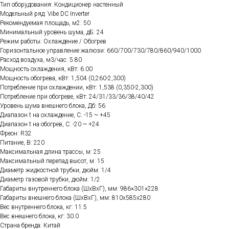
Тип оборудования: Кондиционер настенный
Модельный ряд: Vibe DC Inverter
Рекомендуемая площадь, м2: 50
Минимальный уровень шума, дБ: 24
Режим работы: Охлаждение / Обогрев
Горизонтальное управление жалюзи: 660/700/730/780/860/940/1000
Расход воздуха, м3/час: 5.80
Мощность охлаждения, кВт: 6.00
Мощность обогрева, кВт: 1,504 (0,260-2,300)
Потребление при охлаждении, кВт: 1,538 (0,350-2,300)
Потребление при обогреве, кВт: 24/31/33/36/38/40/42
Уровень шума внешнего блока, Дб: 56
Диапазон t на охлаждение, C: -15 ~ +45
Диапазон t на обогрев, C: -20 ~ +24
Фреон: R32
Питание, В: 220
Максимальная длина трассы, м: 25
Максимальный перепад высот, м: 15
Диаметр жидкостной трубки, дюйм: 1/4
Диаметр газовой трубки, дюйм: 1/2
Габариты внутреннего блока (ШхВхГ), мм: 986×301×228
Габариты внешнего блока (ШхВхГ), мм: 810x585x280
Вес внутреннего блока, кг: 11.5
Вес внешнего блока, кг: 30.0
Страна бренда: Китай