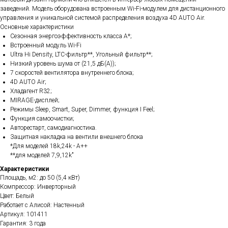
заведений. Модель оборудована встроенным Wi-Fi-модулем для дистанционного
управления и уникальной системой распределения воздуха 4D AUTO Air.
Основные характеристики
Сезонная энергоэффективность класса А*;
Встроенный модуль Wi-Fi
Ultra Hi Density, LTC-фильтр**, Угольный фильтр**;
Низкий уровень шума от (21,5 дБ(А));
7 скоростей вентилятора внутреннего блока;
4D AUTO Air;
Хладагент R32;
MIRAGE-дисплей;
Режимы Sleep, Smart, Super, Dimmer, функция I Feel;
Функция самоочистки;
Авторестарт, самодиагностика.
Защитная накладка на вентили внешнего блока
*Для моделей 18k,24k - A++
**для моделей 7,9,12k"
Характеристики
Площадь, м2: до 50 (5,4 кВт)
Компрессор: Инверторный
Цвет: Белый
Работает с Алисой: Настенный
Артикул: 101411
Гарантия: 3 года