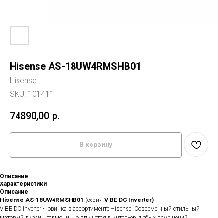
Hisense AS-18UW4RMSHB01
Hisense
SKU:
101411
74890,00
р.
В корзину
Описание
Характеристики
Описание
Hisense
AS-18UW4RMSHB01
(серия
VIBE DC Inverter)
VIBE DC Inverter -новинка в ассортименте Hisense. Современный стильный
матовый дизайн гармонично впишется в интерьер любых помещений