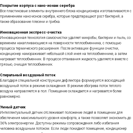
Покрытие корпуса c нано-ионам серебра
Все пластиковые элементы внутреннего блока кондиционера изготавливаются с
применением нано-ионов серебра, которые предотвращают рост бактерий, а
также образование плесени и грибка.
Инновационная экспресс-очистка
Инновационная технология самоочистки удаляет микробы, бактерии и пыль, со
временем накапливающиеся на поверхности теплообменника, с помощью
процесса термического расширения. После активации функции очистки,
кондиционер намораживает небольшой слой инея на теплообменнике, а затем
нагревает теплообменник. В процессе оттаивания жидкость удаляется вместе с
грязью, очищая теплообменник.
Спиральный воздушный поток
Благодаря специальной конструкции дефлектора формируется восходящий
воздушный поток в режиме охлаждения. В режиме обогрева поток теплого
воздуха направляется в пол. Помещение охлаждается и нагревается более
равномерно.
Умный датчик
Интеллектуальный датчик отслеживает положение людей в помещении для
обеспечения максимального уровня комфорта, а также позволяет экономить до
36% электроэнергии. Доступны режимы сопровождения либо избегания
человека воздушным потоком. Если люди покидают помещение, кондиционер