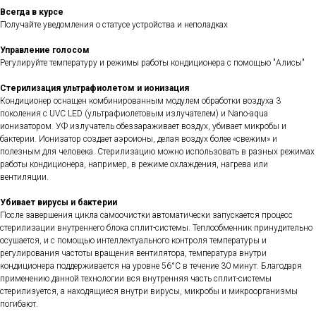
Всегда в курсе
Получайте уведомления о статусе устройства и неполадках
Управление голосом
Регулируйте температуру и режимы работы кондиционера с помощью "Алисы"
Стерилизация ультрафиолетом и ионизация
Кондиционер оснащен комбинированным модулем обработки воздуха 3
поколения с UVC LED (ультрафиолетовым излучателем) и Nano-aqua
ионизатором. УФ излучатель обеззараживает воздух, убивает микробы и
бактерии. Ионизатор создает аэроионы, делая воздух более «свежим» и
полезным для человека. Стерилизацию можно использовать в разных режимах
работы кондиционера, например, в режиме охлаждения, нагрева или
вентиляции.
Убивает вирусы и бактерии
После завершения цикла самоочистки автоматически запускается процесс
стерилизации внутреннего блока сплит-системы. Теплообменник принудительно
осушается, и с помощью интеллектуального контроля температуры и
регулирования частоты вращения вентилятора, температура внутри
кондиционера поддерживается на уровне 56°С в течение 30 минут. Благодаря
применению данной технологии вся внутренняя часть сплит-системы
стерилизуется, а находящиеся внутри вирусы, микробы и микроорганизмы
погибают.