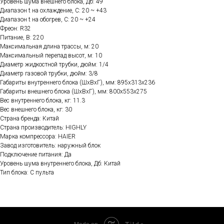
Уровень шума внешнего блока, Дб: 49
Диапазон t на охлаждение, C: 20 ~ +43
Диапазон t на обогрев, C: 20 ~ +24
Фреон: R32
Питание, В: 220
Максимальная длина трассы, м: 20
Максимальный перепад высот, м: 10
Диаметр жидкостной трубки, дюйм: 1/4
Диаметр газовой трубки, дюйм: 3/8
Габариты внутреннего блока (ШхВхГ), мм: 895х313х236
Габариты внешнего блока (ШхВхГ), мм: 800х553х275
Вес внутреннего блока, кг: 11.3
Вес внешнего блока, кг: 30
Страна бренда: Китай
Страна производитель: HIGHLY
Марка компрессора: HAIER
Завод изготовитель: наружный блок
Подключение питания: Да
Уровень шума внутреннего блока, Дб: Китай
Тип блока: С пульта