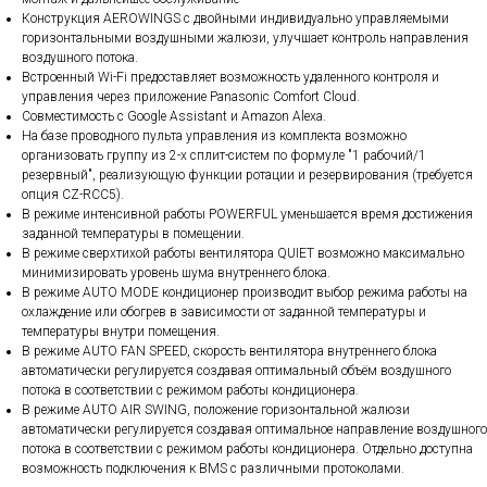
Конструкция AEROWINGS с двойными индивидуально управляемыми
горизонтальными воздушными жалюзи, улучшает контроль направления
воздушного потока.
Встроенный Wi-Fi предоставляет возможность удаленного контроля и
управления через приложение Panasonic Comfort Cloud.
Совместимость с Google Assistant и Amazon Alexa.
На базе проводного пульта управления из комплекта возможно
организовать группу из 2-х сплит-систем по формуле "1 рабочий/1
резервный", реализующую функции ротации и резервирования (требуется
опция CZ-RCC5).
В режиме интенсивной работы POWERFUL уменьшается время достижения
заданной температуры в помещении.
В режиме сверхтихой работы вентилятора QUIET возможно максимально
минимизировать уровень шума внутреннего блока.
В режиме AUTO MODE кондиционер производит выбор режима работы на
охлаждение или обогрев в зависимости от заданной температуры и
температуры внутри помещения.
В режиме AUTO FAN SPEED, скорость вентилятора внутреннего блока
автоматически регулируется создавая оптимальный объём воздушного
потока в соответствии с режимом работы кондиционера.
В режиме AUTO AIR SWING, положение горизонтальной жалюзи
автоматически регулируется создавая оптимальное направление воздушного
потока в соответствии с режимом работы кондиционера. Отдельно доступна
возможность подключения к BMS с различными протоколами.