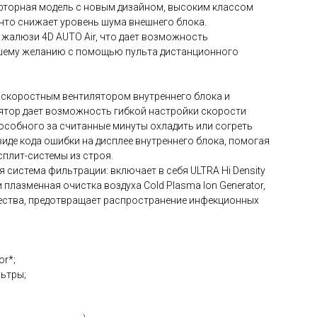
ерторная модель с новым дизайном, высоким классом
то снижает уровень шума внешнего блока.
алюзи 4D AUTO Air, что дает возможность
ашему желанию с помощью пульта дистанционного
и скоростным вентилятором внутреннего блока и
лятор дает возможность гибкой настройки скорости
пособного за считанные минуты охладить или согреть
виде кода ошибки на дисплее внутреннего блока, помогая
плит-системы из строя.
 система фильтрации: включает в себя ULTRA Hi Density
 плазменная очистка воздуха Cold Plasma Ion Generator,
щества, предотвращает распространение инфекционных
or*;
льтры;