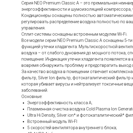
Серия NEO Premium Classic A – это премиальная неинв
энергоэффективности и шумоизоляцией компрессора, ч
Кондиционеры оснащены полностью автоматическими ж
регулировать распределение воздуха полностью по в
управления.
Сплит-системы оснащены встроенным модулем Wi-Fi.
Все модели серии NEO Premium Classic A оснащены 5-т
функцией утечки хладагента. Мультискоростной венти
воздуха – от слабого дуновения до мощного потока, с
помещение. Индикация утечки хладагента появляется в 
вовремя обнаружить проблему и предотвратить выход с
За качество воздуха в помещении отвечает комплексная
фильтр, Silver Ion фильтр, фотокаталитический фильтр и
которая убивает вирусы и нейтрализует токсичные ве
заболеваний.
Основные:
Энергоэффективность класса А;
Плазменная очистка воздуха Cold Plasma Ion Generat
Ultra Hi Density, Silver ion* и фотокаталитический* фи
Встроенный модуль Wi-FI
5 скоростей вентилятора внутреннего блока;