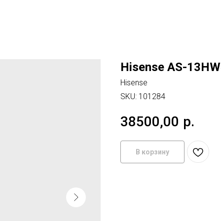
Hisense AS-13H
Hisense
SKU:
101284
38500,00
р.
В корзину