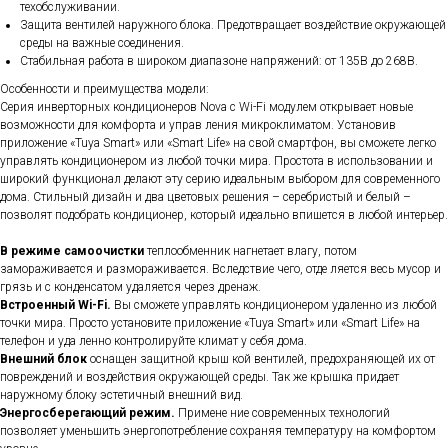
техобслуживании.
Защита вентилей наружного блока. Предотвращает воздействие окружающей
среды на важные соединения.
Стабильная работа в широком диапазоне напряжений: от 135В до 268В.
Особенности и преимущества модели:
Серия инверторных кондиционеров Nova с Wi-Fi модулем открывает новые
возможности для комфорта и управ ления микроклиматом. Установив
приложение «Tuya Smart» или «Smart Life» на свой смартфон, вы сможете легко
управлять кондиционером из любой точки мира. Простота в использовании и
широкий функционал делают эту серию идеальным выбором для современного
дома. Стильный дизайн и два цветовых решения – серебристый и белый –
позволят подобрать кондиционер, который идеально впишется в любой интерьер.
В режиме самоочистки
теплообменник нагнетает влагу, потом
замораживается и размораживается. Вследствие чего, отде ляется весь мусор и
грязь и с конденсатом удаляется через дренаж.
Встроенный Wi-Fi.
Вы сможете управлять кондиционером удаленно из любой
точки мира. Просто установите приложение «Tuya Smart» или «Smart Life» на
телефон и уда ленно контролируйте климат у себя дома.
Внешний блок
оснащен защитной крыш кой вентилей, предохраняющей их от
повреждений и воздействия окружающей среды. Так же крышка придает
наружному блоку эстетичный внешний вид.
Энергосберегающий режим.
Примене ние современных технологий
позволяет уменьшить энергопотребление сохраняя температуру на комфортом