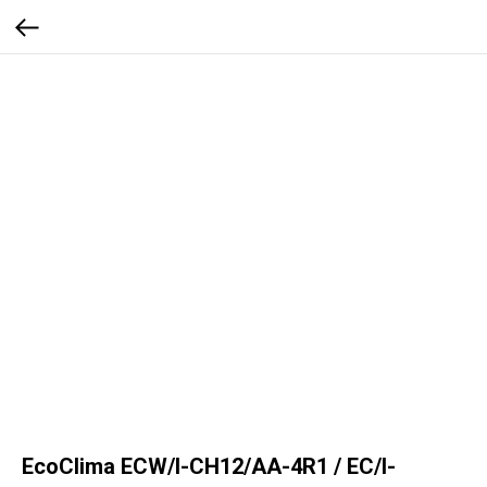
EcoClima ECW/I-СH12/AA-4R1 / EC/I-