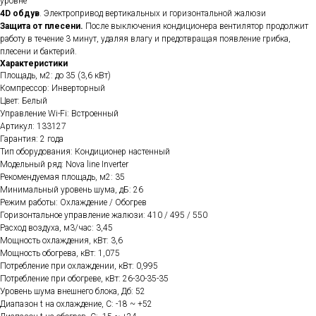
уровне
4D обдув
. Электропривод вертикальных и горизонтальной жалюзи
Защита от плесени.
После выключения кондиционера вентилятор продолжит
работу в течение 3 минут, удаляя влагу и предотвращая появление грибка,
плесени и бактерий.
Характеристики
Площадь, м2: до 35 (3,6 кВт)
Компрессор: Инверторный
Цвет: Белый
Управление Wi-Fi: Встроенный
Артикул: 133127
Гарантия: 2 года
Тип оборудования: Кондиционер настенный
Модельный ряд: Nova line Inverter
Рекомендуемая площадь, м2: 35
Минимальный уровень шума, дБ: 26
Режим работы: Охлаждение / Обогрев
Горизонтальное управление жалюзи: 410 / 495 / 550
Расход воздуха, м3/час: 3,45
Мощность охлаждения, кВт: 3,6
Мощность обогрева, кВт: 1,075
Потребление при охлаждении, кВт: 0,995
Потребление при обогреве, кВт: 26-30-35-35
Уровень шума внешнего блока, Дб: 52
Диапазон t на охлаждение, C: -18 ~ +52