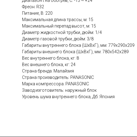
Диапазон t на обогрев, C: -15 ~ +24
Фреон: R32
Питание, В: 220
Максимальная длина трассы, м: 15
Максимальный перепад высот, м: 15
Диаметр жидкостной трубки, дюйм: 1/4
Диаметр газовой трубки, дюйм: 3/8
Габариты внутреннего блока (ШхВхГ), мм: 779х290х209
Габариты внешнего блока (ШхВхГ), мм: 780х542х289
Вес внутреннего блока, кг: 8
Вес внешнего блока, кг: 24
Страна бренда: Малайзия
Страна производитель: PANASONIC
Марка компрессора: PANASONIC
Завод изготовитель: наружный блок
Уровень шума внутреннего блока, Дб: Япония