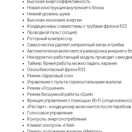
Высокая энергоэффективность
Новая конструкция внутреннего блока
Низкий уровень шума
Высокая экономия энергии
Кондиционеры совместимы с трубами фреона R22
Проводной пульт (опция)
Роторный компрессор
Самоочистка удаляет неприятный запах и грибки
Автоматически включается разморозка внешнего б
Некорректно работающий модуль проводит самодиа
Таймер. Время работы можно задать заранее
Озонобезопасный фреон R32
Режим «Здоровый сон»
Управление с пульта горизонтальными жалюзи
Режим «Осушение»
Режим бесшумной работы «Quiet»
Функция управления с помощью Wi-Fi (опционально)
«Рестарт» - кондиционер включается после перебоев
Голосовое управление
Контроль энергопотребления
Климат контроль «I-feel»
Память положения жалюзи «Memory»