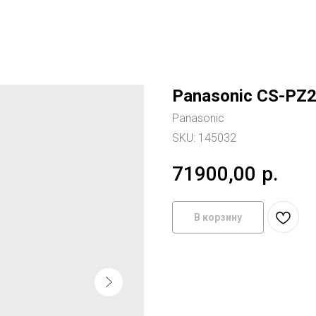
Panasonic CS-PZ
Panasonic
SKU:
145032
71900,00
р.
В корзину