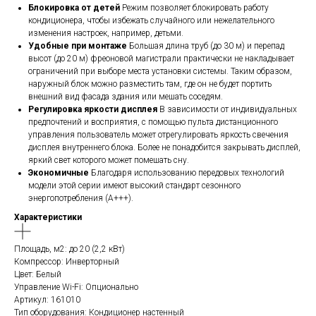
Блокировка от детей
Режим позволяет блокировать работу
кондиционера, чтобы избежать случайного или нежелательного
изменения настроек, например, детьми.
Удобные при монтаже
Большая длина труб (до 30 м) и перепад
высот (до 20 м) фреоновой магистрали практически не накладывает
ограничений при выборе места установки системы. Таким образом,
наружный блок можно разместить там, где он не будет портить
внешний вид фасада здания или мешать соседям.
Регулировка яркости дисплея
В зависимости от индивидуальных
предпочтений и восприятия, с помощью пульта дистанционного
управления пользователь может отрегулировать яркость свечения
дисплея внутреннего блока. Более не понадобится закрывать дисплей,
яркий свет которого может помешать сну.
Экономичные
Благодаря использованию передовых технологий
модели этой серии имеют высокий стандарт сезонного
энергопотребления (А+++).
Характеристики
Площадь, м2: до 20 (2,2 кВт)
Компрессор: Инверторный
Цвет: Белый
Управление Wi-Fi: Опционально
Артикул: 161010
Тип оборудования: Кондиционер настенный