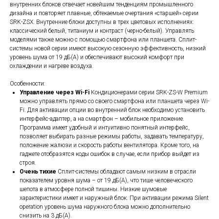
внутренних блоков отвечает новейшим тенденциям промышленного
дизайна и повторяет плавные, обтекаемые очертания «старшей» серии
SRK-ZSX. Внутренние блоки доступны в трех цветовых исполнениях:
классический белый, титаниум и контраст (черно-белый). Управлять
моделями также можно с помощью смартфона или планшета. Сплит-
системы новой серии имеют высокую сезонную эффективность, низкий
уровень шума от 19 дБ(А) и обеспечивают высокий комфорт при
охлаждении и нагреве воздуха.
Особенности:
Управление через Wi-Fi
Кондиционерами серии SRK-ZS-W Premium
можно управлять прямо со своего смартфона или планшета через Wi-
Fi. Для активации опции во внутренний блок необходимо установить
интерфейс-адаптер, а на смартфон – мобильное приложение.
Программа имеет удобный и интуитивно понятный интерфейс,
позволяет выбирать разные режимы работы, задавать температуру,
положение жалюзи и скорость работы вентилятора. Кроме того, на
гаджете отобразятся коды ошибок в случае, если прибор выйдет из
строя.
Очень тихие
Сплит-системы обладают самым низким в отрасли
показателем уровня шума – от 19 дБ(А), что тише человеческого
шепота в атмосфере полной тишины. Низкие шумовые
характеристики имеет и наружный блок. При активации режима Silent
operation уровень шума наружного блока можно дополнительно
снизить на 3 дБ(А).