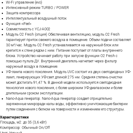
Wi-Fi управление (evo)
Интенсивный режим TURBO / POWER
Защита компрессора
Интеллектуальный воздушный поток
Функция «iFeel»
Совместимость с YCJ-A002
Модуль О2 Fresh (опция) Обеспечивая вентиляцию, модуль O2 Fresh
гарантирует приток свежего воздуха в помещение. Объем подачи составляет
30 м³/час. Модуль O2 Fresh устанавливается на наружный блок или
крепится к стене рядом с ним. Питание поступает от платы внутреннего
блока. Устройство начинает работу при запуске функции O2 Fresh с
помощью пульта ДУ. Внутренний двигатель нагнетает через фильтр
наружный воздух в помещение.
УФ-лампа нового поколения. Модуль UVC состоит из двух светодиодных УФ-
ламп, генерирующих УФ-свет длиной 275 нм. Средняя степень очистки
может достигать 91,47 %. В данной модели используется светодиодная
технология нового поколения, с более широким УФ-диапазоном и более
длительным сроком эксплуатации.
Nano-Aqua генератор. Nano-Aqua генератор создает отрицательно
заряженные микроради калы воды, эффективно уничтожающие бактерии
путем соединения с белком на поверхности и изменением его структуры.
Характеристики
Площадь, м2: до 35 (3,6 кВт)
Компрессор: Обычный On/Off
Цвет: Черный