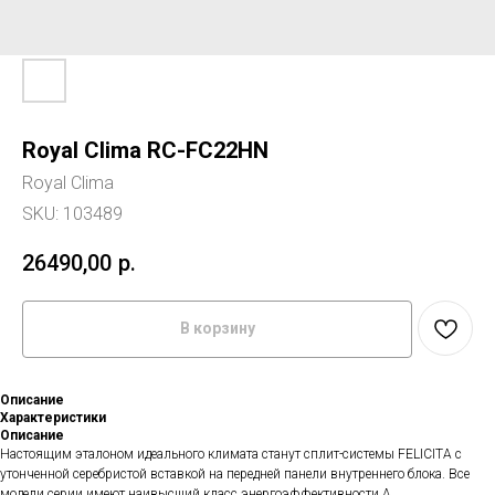
Royal Clima RC-FC22HN
Royal Clima
SKU:
103489
26490,00
р.
В корзину
Описание
Характеристики
Описание
Настоящим эталоном идеального климата станут сплит-системы FELICITA с
утонченной серебристой вставкой на передней панели внутреннего блока. Все
модели серии имеют наивысший класс энергоэффективности А.