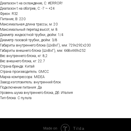
Диапазон t на охлаждение, C: #ERROR!
Диапазон t на обогрев, C: -7 ~ +24
Фреон: R32
Питание, В: 220
Максимальная длина трассы, м: 20
Максимальный перепад высот, м: 8
Диаметр жидкостной трубки, дюйм: 1/4
Диаметр газовой трубки, дюйм: 3/8
Габариты внутреннего блока (ШхВхГ), мм: 729x292x200
Габариты внешнего блока (ШхВхГ), мм: 668x469x252
Вес внутреннего блока, кг: 8,2
Вес внешнего блока, кг: 22.7
Страна бренда: Китай
Страна производитель: GMCC
Марка компрессора: MIDEA
Завод изготовитель: внутренний блок
Подключение питания: Да
Уровень шума внутреннего блока, Дб: Италия
Тип блока: С пульта
Tilda
Made on