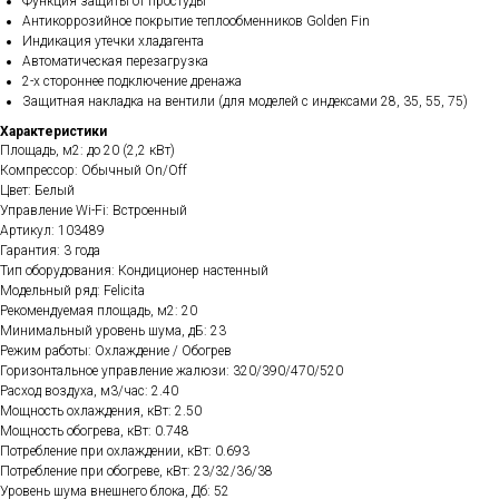
Функция защиты от простуды
Антикоррозийное покрытие теплообменников Golden Fin
Индикация утечки хладагента
Автоматическая перезагрузка
2-х стороннее подключение дренажа
Защитная накладка на вентили (для моделей с индексами 28, 35, 55, 75)
Характеристики
Площадь, м2: до 20 (2,2 кВт)
Компрессор: Обычный On/Off
Цвет: Белый
Управление Wi-Fi: Встроенный
Артикул: 103489
Гарантия: 3 года
Тип оборудования: Кондиционер настенный
Модельный ряд: Felicita
Рекомендуемая площадь, м2: 20
Минимальный уровень шума, дБ: 23
Режим работы: Охлаждение / Обогрев
Горизонтальное управление жалюзи: 320/390/470/520
Расход воздуха, м3/час: 2.40
Мощность охлаждения, кВт: 2.50
Мощность обогрева, кВт: 0.748
Потребление при охлаждении, кВт: 0.693
Потребление при обогреве, кВт: 23/32/36/38
Уровень шума внешнего блока, Дб: 52