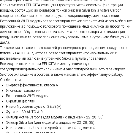
Сплит-системы FELICITA оснащены трехступенчатой системой фильтрации
воздуха, состоящую из фильтров тонкой очистки Silver Ion и Active Carbon,
которая позаботится о чистоте воздуха в кондиционируемом помещении.
Встроенный Wi-Fi модуль позволяет управлять сплит-системой через мобильное
приложение и с помощью голосового помощника Яндекс.Алиса из любой точки
земного шара. Улучшенная форма крыльчатки вентилятора и оптимизация
воздушного канала позволили снизить уровень шума внутреннего блока до 20
дБ(А).
Также серия оснащена технологией равномерного распределения воздушного
потока 3D AUTO AIR, которая позволяет управлять горизонтальными и
вертикальными жалюзи внутреннего блока с пульта управления.
Все модели сплит-систем FELICITA имеют увеличенную
холодопроизводительность при низком энергопотреблении, что гарантирует
быстрое охлаждение и обогрев, а также максимально эффективную работу.
Особенности:
Энергоэффективность класса А
Японские технологии
Встроенный Wi-Fi модуль
Скрытый дисплей
Низкий уровень шума от 23 дБ(А)
Функция 3D AUTO AIR
Фильтр Active Carbone (для моделей с индексами 22, 28, 35)
Фильтр Silver Ion (для моделей с индексами 22, 28, 35)
Информативный пульт с яркой оранжевой подсветкой