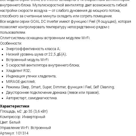
внутреннего блока. Мультискоростной вентилятор дает возможность гибкой
настройки скорости воздуха — от слабого дуновения до мощного потока,
способного за считанные минуты охладить или согреть помещение.
Все модели серии GOAL DC Inverter имеют функцию I Feel (Я ощущаю), которая
позволяет контролировать температуру непосредственно рядом с
пользователем.
Сплит-системы оснащены встроенным модулем Wi-Fi.
Особенности:
Энергоэффективность класса А;
Низкий уровень шума от 22,5 дБ(А);
Встроенный модуль Wi-Fi
5 скоростей вентилятора внутреннего блока;
Хладагент R32;
Индикация утечки хладагента;
MIRAGE-дисплей;
Режимы Sleep, Smart, Super, Dimmer, функция I Feel, Self Cleaning;
Двустороннее подключение дренажа (левое или правое);
Авторестарт, самодиагностика.
Характеристики
Площадь, м2: до 35 (3,6 кВт)
Компрессор: Инверторный
Цвет: Белый
Управление Wi-Fi: Встроенный
Артикул: 101314