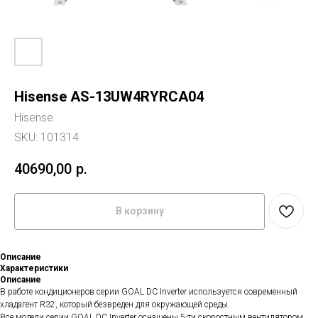
Hisense AS-13UW4RYRCA04
Hisense
SKU:
101314
40690,00
р.
В корзину
Описание
Характеристики
Описание
В работе кондиционеров серии GOAL DC Inverter используется современный
хладагент R32, который безвреден для окружающей среды.
Все модели серии GOAL DC Inverter оснащены 5-ти скоростным вентилятором