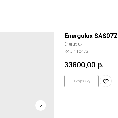
Energolux SAS07Z
Energolux
SKU:
110473
33800,00
р.
В корзину