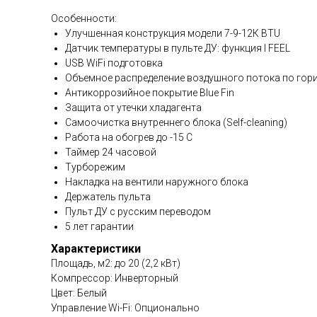
Особенности:
Улучшенная конструкция модели 7-9-12К BTU
Датчик температуры в пульте ДУ: функция I FEEL
USB WiFi подготовка
Объемное распределение воздушного потока по гориз
Антикоррозийное покрытие Blue Fin
Защита от утечки хладагента
Самоочистка внутреннего блока (Self-cleaning)
Работа на обогрев до -15 С
Таймер 24 часовой
Турборежим
Накладка на вентили наружного блока
Держатель пульта
Пульт ДУ с русским переводом
5 лет гарантии
Характеристики
Площадь, м2: до 20 (2,2 кВт)
Компрессор: Инверторный
Цвет: Белый
Управление Wi-Fi: Опционально