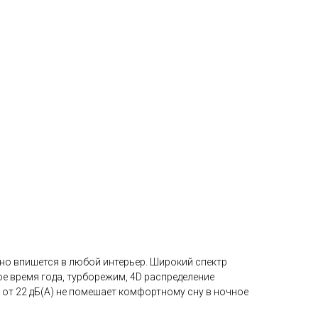
чно впишется в любой интерьер. Широкий спектр
ое время года, турборежим, 4D распределение
 от 22 дБ(А) не помешает комфортному сну в ночное