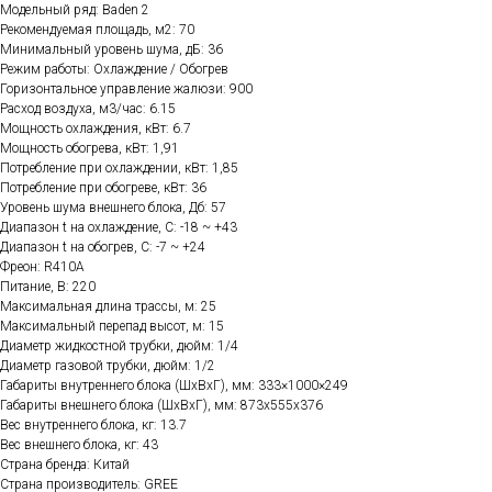
Модельный ряд: Baden 2
Рекомендуемая площадь, м2: 70
Минимальный уровень шума, дБ: 36
Режим работы: Охлаждение / Обогрев
Горизонтальное управление жалюзи: 900
Расход воздуха, м3/час: 6.15
Мощность охлаждения, кВт: 6.7
Мощность обогрева, кВт: 1,91
Потребление при охлаждении, кВт: 1,85
Потребление при обогреве, кВт: 36
Уровень шума внешнего блока, Дб: 57
Диапазон t на охлаждение, C: -18 ~ +43
Диапазон t на обогрев, C: -7 ~ +24
Фреон: R410A
Питание, В: 220
Максимальная длина трассы, м: 25
Максимальный перепад высот, м: 15
Диаметр жидкостной трубки, дюйм: 1/4
Диаметр газовой трубки, дюйм: 1/2
Габариты внутреннего блока (ШхВхГ), мм: 333×1000×249
Габариты внешнего блока (ШхВхГ), мм: 873x555x376
Вес внутреннего блока, кг: 13.7
Вес внешнего блока, кг: 43
Страна бренда: Китай
Страна производитель: GREE