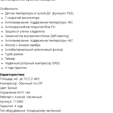
Особенности:
Датчик температуры в пульте ДУ: функция I FEEL
7 скоростей вентилятора
Антизамерзание: поддержание температуры +8С
Антикоррозийное покрытие Blue Fin
Защита от утечки хладагента
Самоочистка внутреннего блока (Self-cleaning)
Антизамерзание: поддержание температуры +8С
Фильтр с ионами серебра
Антибактериальный катехиновый фильтр
Турбо режим
Таймер
Надёжный роторный компрессор GREE
4 года гарантии
Характеристики
Площадь, м2: до 70 (7,2 кВт)
Компрессор: Обычный On/Off
Цвет: Белый
Управление Wi-Fi: Нет
Работает с Алисой: Настенный
Артикул: 110482
Гарантия: 4 года
Тип оборудования: Кондиционер настенный