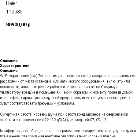
Haier
112585
80900,00
р.
В корзину
Описание
Характеристики
Описание
Wi-Fi управление (evo) Технология дает возможность, находясь на значительном
расстоянии от места установки климатического оборудования, включать или
выключать, изменять режим работы или устанавливать необходимую
температуру воздуха в помещениях. Таким образом, к моменту приезда домой
или в офис, параметры воздушной среды в кондицио нируемых помещениях
будут соответствовать требуемым условиям.
Супертихая работа. Уровень шума при работе кондиционера на сверхнизкой
скорости составляет всего 22–23 дБ(А) (для моделей 07, 09, 12).
Комфортный сон. Специальная программа контролирует температуру воздуха в
поме щении для создания наиболее благоприятных условий для сна.