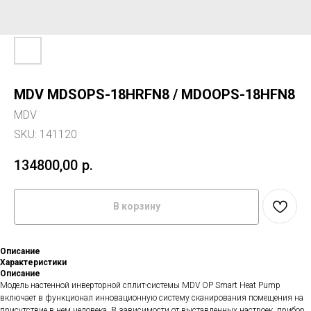
MDV MDSOPS-18HRFN8 / MDOOPS-18HFN8
MDV
SKU:
141120
134800,00
р.
В корзину
Описание
Характеристики
Описание
Модель настенной инверторной сплит-системы MDV OP Smart Heat Pump
включает в функционал инновационную систему сканирования помещения на
присутствие в нем человека. В зависимости от выставленных настроек, прибор