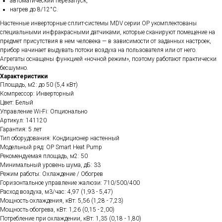
автоматический перезапуск,
нагрев до 8/12°С.
Настенные инверторные сплит-системы MDV серии OP укомплектованы
специальными инфракрасными датчиками, которые сканируют помещение на
предмет присутствия в нем человека — в зависимости от заданных настроек,
прибор начинает выдувать потоки воздуха на пользователя или от него.
Агрегаты оснащены функцией «ночной режим», поэтому работают практически
бесшумно.
Характеристики
Площадь, м2: до 50 (5,4 кВт)
Компрессор: Инверторный
Цвет: Белый
Управление Wi-Fi: Опционально
Артикул: 141120
Гарантия: 5 лет
Тип оборудования: Кондиционер настенный
Модельный ряд: OP Smart Heat Pump
Рекомендуемая площадь, м2: 50
Минимальный уровень шума, дБ: 33
Режим работы: Охлаждение / Обогрев
Горизонтальное управление жалюзи: 710/500/400
Расход воздуха, м3/час: 4,97 (1,93 - 5,47)
Мощность охлаждения, кВт: 5,56 (1,28 - 7,23)
Мощность обогрева, кВт: 1,26 (0,15 - 2,00)
Потребление при охлаждении, кВт: 1,35 (0,18 - 1,80)