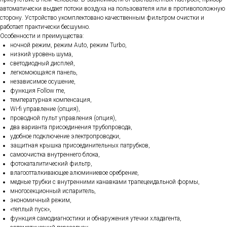
автоматически выдает потоки воздуха на пользователя или в противоположную
сторону. Устройство укомплектовано качественным фильтром очистки и
работает практически бесшумно.
Особенности и преимущества:
ночной режим, режим Auto, режим Turbo,
низкий уровень шума,
светодиодный дисплей,
легкомоющаяся панель,
независимое осушение,
функция Follow me,
температурная компенсация,
Wi-fi управление (опция),
проводной пульт управления (опция),
два варианта присоединения трубопровода,
удобное подключение электропроводки,
защитная крышка присоединительных патрубков,
самоочистка внутреннего блока,
фотокаталитический фильтр,
влагоотталкивающее алюминиевое оребрение,
медные трубки с внутренними канавками трапецеидальной формы,
многосекционный испаритель,
экономичный режим,
«теплый пуск»,
функция самодиагностики и обнаружения утечки хладагента,