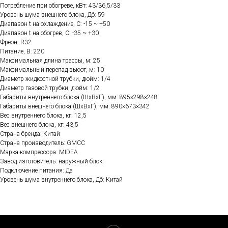
Потребление при обогреве, кВт: 43/36,5/33
Уровень шума внешнего блока, Дб: 59
Диапазон t на охлаждение, C: -15 ~ +50
Диапазон t на обогрев, C: -35 ~ +30
Фреон: R32
Питание, В: 220
Максимальная длина трассы, м: 25
Максимальный перепад высот, м: 10
Диаметр жидкостной трубки, дюйм: 1/4
Диаметр газовой трубки, дюйм: 1/2
Габариты внутреннего блока (ШхВхГ), мм: 895×298×248
Габариты внешнего блока (ШхВхГ), мм: 890×673×342
Вес внутреннего блока, кг: 12,5
Вес внешнего блока, кг: 43,5
Страна бренда: Китай
Страна производитель: GMCC
Марка компрессора: MIDEA
Завод изготовитель: наружный блок
Подключение питания: Да
Уровень шума внутреннего блока, Дб: Китай