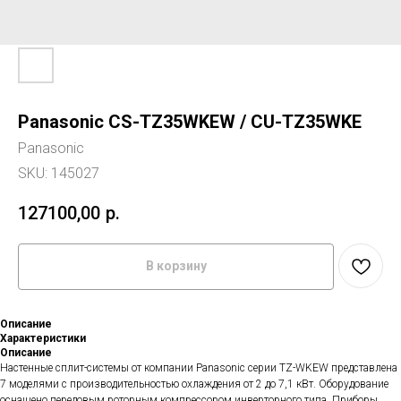
Panasonic CS-TZ35WKEW / CU-TZ35WKE
Panasonic
SKU:
145027
127100,00
р.
В корзину
Описание
Характеристики
Описание
Настенные сплит-системы от компании Panasonic серии TZ-WKEW представлена
7 моделями с производительностью охлаждения от 2 до 7,1 кВт. Оборудование
оснащено передовым роторным компрессором инверторного типа. Приборы