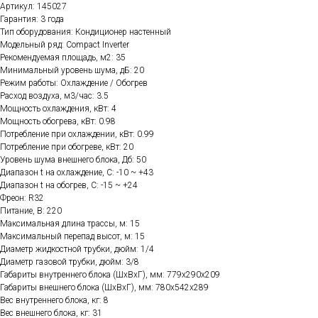
Артикул: 145027
Гарантия: 3 года
Тип оборудования: Кондиционер настенный
Модельный ряд: Compact Inverter
Рекомендуемая площадь, м2: 35
Минимальный уровень шума, дБ: 20
Режим работы: Охлаждение / Обогрев
Расход воздуха, м3/час: 3.5
Мощность охлаждения, кВт: 4
Мощность обогрева, кВт: 0.98
Потребление при охлаждении, кВт: 0.99
Потребление при обогреве, кВт: 20
Уровень шума внешнего блока, Дб: 50
Диапазон t на охлаждение, C: -10 ~ +43
Диапазон t на обогрев, C: -15 ~ +24
Фреон: R32
Питание, В: 220
Максимальная длина трассы, м: 15
Максимальный перепад высот, м: 15
Диаметр жидкостной трубки, дюйм: 1/4
Диаметр газовой трубки, дюйм: 3/8
Габариты внутреннего блока (ШхВхГ), мм: 779х290х209
Габариты внешнего блока (ШхВхГ), мм: 780х542х289
Вес внутреннего блока, кг: 8
Вес внешнего блока, кг: 31