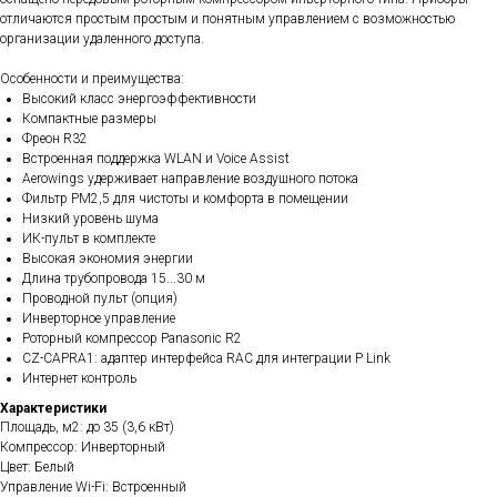
отличаются простым простым и понятным управлением с возможностью
организации удаленного доступа.
Особенности и преимущества:
Высокий класс энергоэффективности
Компактные размеры
Фреон R32
Встроенная поддержка WLAN и Voice Assist
Aerowings удерживает направление воздушного потока
Фильтр РМ2,5 для чистоты и комфорта в помещении
Низкий уровень шума
ИК-пульт в комплекте
Высокая экономия энергии
Длина трубопровода 15...30 м
Проводной пульт (опция)
Инверторное управление
Роторный компрессор Panasonic R2
CZ-CAPRA1: адаптер интерфейса RAC для интеграции P Link
Интернет контроль
Характеристики
Площадь, м2: до 35 (3,6 кВт)
Компрессор: Инверторный
Цвет: Белый
Управление Wi-Fi: Встроенный