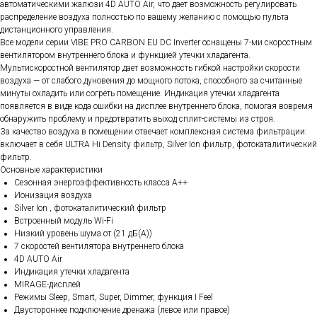
автоматическими жалюзи 4D AUTO Air, что дает возможность регулировать
распределение воздуха полностью по вашему желанию с помощью пульта
дистанционного управления.
Все модели серии VIBE PRO CARBON EU DC Inverter оснащены 7-ми скоростным
вентилятором внутреннего блока и функцией утечки хладагента.
Мультискоростной вентилятор дает возможность гибкой настройки скорости
воздуха — от слабого дуновения до мощного потока, способного за считанные
минуты охладить или согреть помещение. Индикация утечки хладагента
появляется в виде кода ошибки на дисплее внутреннего блока, помогая вовремя
обнаружить проблему и предотвратить выход сплит-системы из строя.
За качество воздуха в помещении отвечает комплексная система фильтрации:
включает в себя ULTRA Hi Density фильтр, Silver Ion фильтр, фотокаталитический
фильтр.
Основные характеристики
Сезонная энергоэффективность класса А++
Ионизация воздуха
Silver Ion , фотокаталитический фильтр
Встроенный модуль Wi-Fi
Низкий уровень шума от (21 дБ(А))
7 скоростей вентилятора внутреннего блока
4D AUTO Air
Индикация утечки хладагента
MIRAGE-дисплей
Режимы Sleep, Smart, Super, Dimmer, функция I Feel
Двустороннее подключение дренажа (левое или правое)