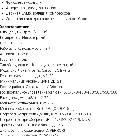
Функция самоочистки
Авторестарт, самодиагностика
Двойная шумоизоляция компрессора
Защитная накладка на вентили наружного блока
Характеристики
Площадь, м2: до 25 (2,8 кВт)
Компрессор: Инверторный
Цвет: Черный
Работает с Алисой: Настенный
Артикул: 101398
Гарантия: 3 года
Тип оборудования: Кондиционер настенный
Модельный ряд: Vibe Pro Carbon DC Inverter
Рекомендуемая площадь, м2: 28
Минимальный уровень шума, дБ: 21
Режим работы: Охлаждение / Обогрев
Горизонтальное управление жалюзи: 350/370/400/450/500/550/600
Расход воздуха, м3/час: 2.75
Мощность охлаждения, кВт: 2.80
Мощность обогрева, кВт: 0,739 (0,190-1,500)
Потребление при охлаждении, кВт: 0,659 (0,170-1,300)
Потребление при обогреве, кВт: 21/23/25/27/29/32/35
Уровень шума внешнего блока, Дб: 53
Диапазон t на охлаждение, C: #ERROR!