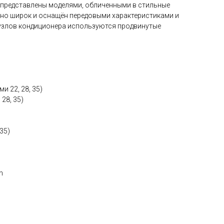
a представлены моделями, обличенными в стильные
но широк и оснащён передовыми характеристиками и
узлов кондиционера используются продвинутые
и 22, 28, 35)
 28, 35)
35)
n