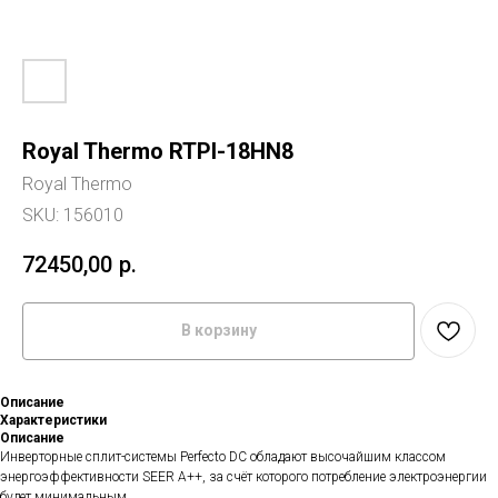
Royal Thermo RTPI-18HN8
Royal Thermo
SKU:
156010
72450,00
р.
В корзину
Описание
Характеристики
Описание
Инверторные сплит-системы Perfecto DC обладают высочайшим классом
энергоэффективности SEER A++, за счёт которого потребление электроэнергии
будет минимальным.