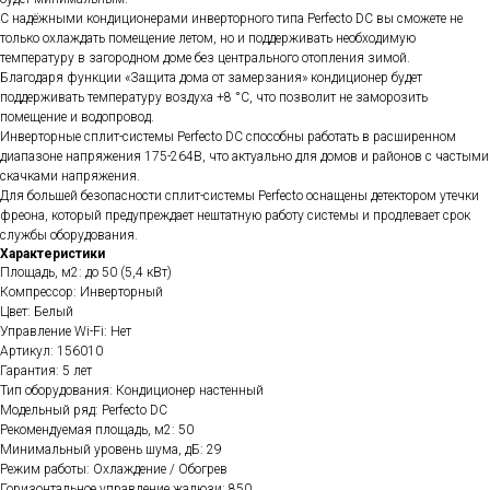
С надёжными кондиционерами инверторного типа Perfecto DC вы сможете не
только охлаждать помещение летом, но и поддерживать необходимую
температуру в загородном доме без центрального отопления зимой.
Благодаря функции «Защита дома от замерзания» кондиционер будет
поддерживать температуру воздуха +8 °С, что позволит не заморозить
помещение и водопровод.
Инверторные сплит-системы Perfecto DC способны работать в расширенном
диапазоне напряжения 175-264В, что актуально для домов и районов с частыми
скачками напряжения.
Для большей безопасности сплит-системы Perfecto оснащены детектором утечки
фреона, который предупреждает нештатную работу системы и продлевает срок
службы оборудования.
Характеристики
Площадь, м2: до 50 (5,4 кВт)
Компрессор: Инверторный
Цвет: Белый
Управление Wi-Fi: Нет
Артикул: 156010
Гарантия: 5 лет
Тип оборудования: Кондиционер настенный
Модельный ряд: Perfecto DC
Рекомендуемая площадь, м2: 50
Минимальный уровень шума, дБ: 29
Режим работы: Охлаждение / Обогрев
Горизонтальное управление жалюзи: 850