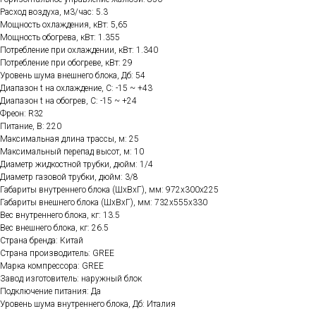
Расход воздуха, м3/час: 5.3
Мощность охлаждения, кВт: 5,65
Мощность обогрева, кВт: 1.355
Потребление при охлаждении, кВт: 1.340
Потребление при обогреве, кВт: 29
Уровень шума внешнего блока, Дб: 54
Диапазон t на охлаждение, C: -15 ~ +43
Диапазон t на обогрев, C: -15 ~ +24
Фреон: R32
Питание, В: 220
Максимальная длина трассы, м: 25
Максимальный перепад высот, м: 10
Диаметр жидкостной трубки, дюйм: 1/4
Диаметр газовой трубки, дюйм: 3/8
Габариты внутреннего блока (ШхВхГ), мм: 972х300х225
Габариты внешнего блока (ШхВхГ), мм: 732х555х330
Вес внутреннего блока, кг: 13.5
Вес внешнего блока, кг: 26.5
Страна бренда: Китай
Страна производитель: GREE
Марка компрессора: GREE
Завод изготовитель: наружный блок
Подключение питания: Да
Уровень шума внутреннего блока, Дб: Италия