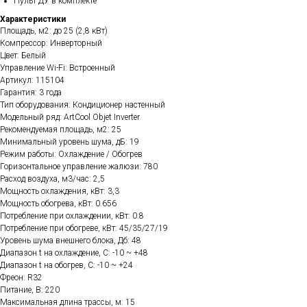
Пульт ДУ в комплекте
Характеристики
Площадь, м2: до 25 (2,8 кВт)
Компрессор: Инверторный
Цвет: Белый
Управление Wi-Fi: Встроенный
Артикул: 115104
Гарантия: 3 года
Тип оборудования: Кондиционер настенный
Модельный ряд: ArtCool Objet Inverter
Рекомендуемая площадь, м2: 25
Минимальный уровень шума, дБ: 19
Режим работы: Охлаждение / Обогрев
Горизонтальное управление жалюзи: 780
Расход воздуха, м3/час: 2,5
Мощность охлаждения, кВт: 3,3
Мощность обогрева, кВт: 0.656
Потребление при охлаждении, кВт: 0.8
Потребление при обогреве, кВт: 45/35/27/19
Уровень шума внешнего блока, Дб: 48
Диапазон t на охлаждение, C: -10 ~ +48
Диапазон t на обогрев, C: -10 ~ +24
Фреон: R32
Питание, В: 220
Максимальная длина трассы, м: 15