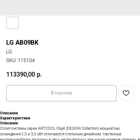
LG AB09BK
LG
SKU:
115104
113390,00
р.
В корзину
Описание
Характеристики
Описание
Сплит-системы серии ARTCOOL Objet (DESIGN Collection) мощностью
охлаждения 2,5 и 3,5 кВт отличаются стильным дизайном. Настенные
внутренние блоки доступны в двух нестандартных для кондиционеров оттенках: в