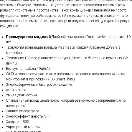
зеленом и бежевом. Уникальные цветовые решения позволяют пересмотреть
роль сплит-системы в пространстве. Такой кондиционер становится не просто
функциональным устройством, который не должен привлекать внимания, это
полноправный элемент интерьера, который поддерживает общую дизайнерскую
концепцию.
Преимущества моделей:
Двойной компрессор Dual Inverter с гарантией 10
лет
Технология ионизации воздуха Plasmaster Ionizer+ устраняет до 99,9%
микробов
Технология UVnano уничтожает вирусы, плесень и бактерии с помощью УФ-
лампы
Бесшумная работа 19дБ(А)
Wi-Fi и голосовое управление с помощью голосового помощника «Алиса»,
мониторинг в приложении LG SmartThinQ
Энергосбережение и быстрое охлаждение
Автоочистка
Умная диагностика
Оптимальный воздушный поток, который равномерно распределяется по
помещению
Защита от перегрева
Энергоэффективность А++
Хладагент R32
Упрощенный монтаж