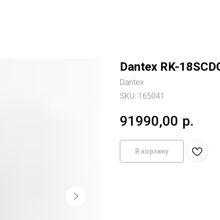
Dantex RK-18SCD
Dantex
SKU:
165041
91990,00
р.
В корзину