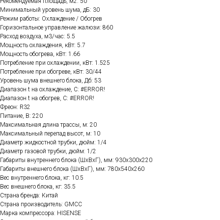
Рекомендуемая площадь, м2: 50
Минимальный уровень шума, дБ: 30
Режим работы: Охлаждение / Обогрев
Горизонтальное управление жалюзи: 860
Расход воздуха, м3/час: 5.5
Мощность охлаждения, кВт: 5.7
Мощность обогрева, кВт: 1.66
Потребление при охлаждении, кВт: 1.525
Потребление при обогреве, кВт: 30/44
Уровень шума внешнего блока, Дб: 53
Диапазон t на охлаждение, C: #ERROR!
Диапазон t на обогрев, C: #ERROR!
Фреон: R32
Питание, В: 220
Максимальная длина трассы, м: 20
Максимальный перепад высот, м: 10
Диаметр жидкостной трубки, дюйм: 1/4
Диаметр газовой трубки, дюйм: 1/2
Габариты внутреннего блока (ШхВхГ), мм: 930x300х220
Габариты внешнего блока (ШхВхГ), мм: 780х540х260
Вес внутреннего блока, кг: 10.5
Вес внешнего блока, кг: 35.5
Страна бренда: Китай
Страна производитель: GMCC
Марка компрессора: HISENSE