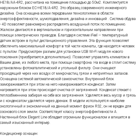
HE18/AA-4R2, рассчитана на помещение площадью до 50м2. Комплектуется
наружным блоком EC-HE18/A-4R2. Это образец современного инженерного
дизайна. Она оснащена всеми передовыми технологиями в области
энергоэффективности, шумоподавления, дизайна и инноваций . Система обдува
- 4D позволяет равномерно распределять воздушный поток по помещению.
Жалюзи двигаются в вертикальном и горизонтальным направлении при
помощи электрических приводов. Благодаря системе iFeel — температурный
датчик встроен в пульт дистанционного управления. Эта функция позволяет
обеспечить максимальный комфорт в той части комнаты, где находится человек
с пультом. Предусмотрен разъем для установки USB Wi-Fi модуля нового
поколения (приобретается дополнительно). Позволяет управлять климатом в
Вашем доме, из любого места, при помощи смартфона. На входе в сплит систему
установлены фотокаталитический и угольный фильтр. Они очищают
проходящий через них воздух от микрочастиц грязи и неприятных запахов.
Оснащена системой автоматической самоочистки. Внутренний блок
замораживается при этом на него намораживается конденсат. Затем
нагревается при этом происходит очистка от загрязнений. Конденсат стекает с
теплообменника забирая на себе все загрязнения. Удаляется весь мусор и грязь
и с конденсатом удаляется через дренаж. В модели используется наиболее
экологичный и экономичный на данный момент фрион R32, он не вреден для
озонового слоя земли. Соответствует классу энергоэффективности A.
Настенный блок Elegant Line обладает огромным функционалом и впишется в
самый изысканный интерьер.
Кондиционер оснащен: