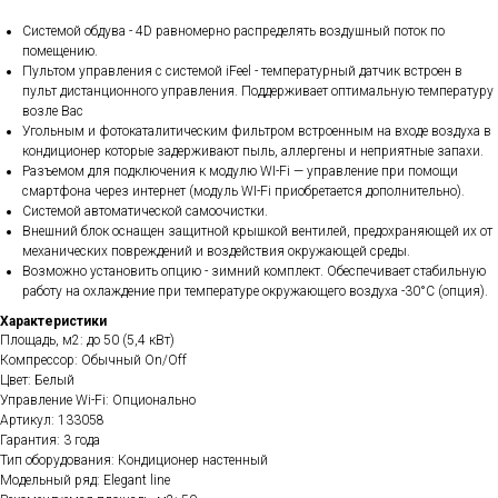
Системой обдува - 4D равномерно распределять воздушный поток по
помещению.
Пультом управления с системой iFeel - температурный датчик встроен в
пульт дистанционного управления. Поддерживает оптимальную температуру
возле Вас
Угольным и фотокаталитическим фильтром встроенным на входе воздуха в
кондиционер которые задерживают пыль, аллергены и неприятные запахи.
Разъемом для подключения к модулю WI-Fi — управление при помощи
смартфона через интернет (модуль WI-Fi приобретается дополнительно).
Системой автоматической самоочистки.
Внешний блок оснащен защитной крышкой вентилей, предохраняющей их от
механических повреждений и воздействия окружающей среды.
Возможно установить опцию - зимний комплект. Обеспечивает стабильную
работу на охлаждение при температуре окружающего воздуха -30°С (опция).
Характеристики
Площадь, м2: до 50 (5,4 кВт)
Компрессор: Обычный On/Off
Цвет: Белый
Управление Wi-Fi: Опционально
Артикул: 133058
Гарантия: 3 года
Тип оборудования: Кондиционер настенный
Модельный ряд: Elegant line