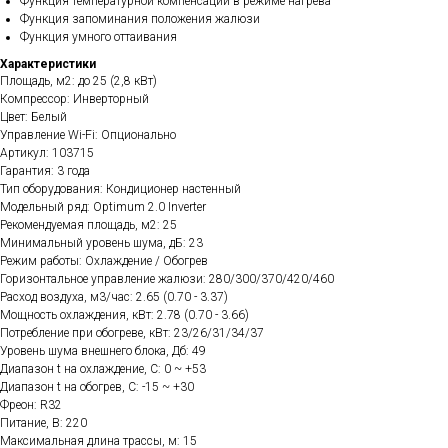
Функция температурной компенсации в режиме нагрева
Функция запоминания положения жалюзи
Функция умного оттаивания
Характеристики
Площадь, м2: до 25 (2,8 кВт)
Компрессор: Инверторный
Цвет: Белый
Управление Wi-Fi: Опционально
Артикул: 103715
Гарантия: 3 года
Тип оборудования: Кондиционер настенный
Модельный ряд: Optimum 2.0 Inverter
Рекомендуемая площадь, м2: 25
Минимальный уровень шума, дБ: 23
Режим работы: Охлаждение / Обогрев
Горизонтальное управление жалюзи: 280/300/370/420/460
Расход воздуха, м3/час: 2.65 (0.70 - 3.37)
Мощность охлаждения, кВт: 2.78 (0.70 - 3.66)
Потребление при обогреве, кВт: 23/26/31/34/37
Уровень шума внешнего блока, Дб: 49
Диапазон t на охлаждение, C: 0 ~ +53
Диапазон t на обогрев, C: -15 ~ +30
Фреон: R32
Питание, В: 220
Максимальная длина трассы, м: 15