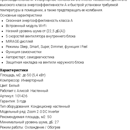
высокого класса энергоэффективности А и быстрой установки требуемой
температуры в помещении, а также предотвращать ее колебания.
Основные характеристики
Сезонная энергоэффективность класса А
Встроенный модуль Wi-Fi
Низкий уровень шума от (22,5 дБ(А))
5 скоростей вентилятора внутреннего блока
MIRAGE-дисплей
Режимы Sleep, Smart, Super, Dimmer, функция I Feel
Функция самоочистки
Авторестарт, самодиагностика
Защитная накладка на вентили наружного блока
Характеристики
Площадь, м2: до 50 (5,4 кВт)
Компрессор: Инверторный
Цвет: Белый
Работает с Алисой: Настенный
Артикул: 101426
Гарантия: 3 года
Тип оборудования: Кондиционер настенный
Модельный ряд: Zoom 2.0 DC Inverter
Рекомендуемая площадь, м2: 50
Минимальный уровень шума, дБ: 27
Режим работы: Охлаждение / Обогрев