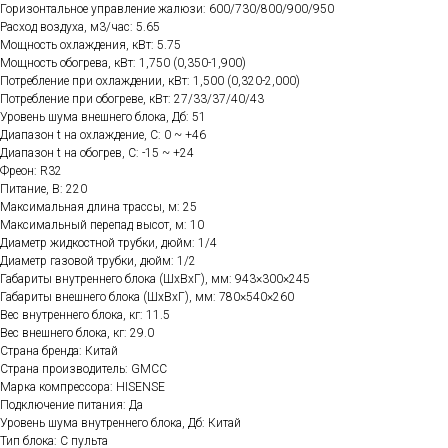
Горизонтальное управление жалюзи: 600/730/800/900/950
Расход воздуха, м3/час: 5.65
Мощность охлаждения, кВт: 5.75
Мощность обогрева, кВт: 1,750 (0,350-1,900)
Потребление при охлаждении, кВт: 1,500 (0,320-2,000)
Потребление при обогреве, кВт: 27/33/37/40/43
Уровень шума внешнего блока, Дб: 51
Диапазон t на охлаждение, C: 0 ~ +46
Диапазон t на обогрев, C: -15 ~ +24
Фреон: R32
Питание, В: 220
Максимальная длина трассы, м: 25
Максимальный перепад высот, м: 10
Диаметр жидкостной трубки, дюйм: 1/4
Диаметр газовой трубки, дюйм: 1/2
Габариты внутреннего блока (ШхВхГ), мм: 943×300×245
Габариты внешнего блока (ШхВхГ), мм: 780×540×260
Вес внутреннего блока, кг: 11.5
Вес внешнего блока, кг: 29.0
Страна бренда: Китай
Страна производитель: GMCC
Марка компрессора: HISENSE
Подключение питания: Да
Уровень шума внутреннего блока, Дб: Китай
Тип блока: С пульта