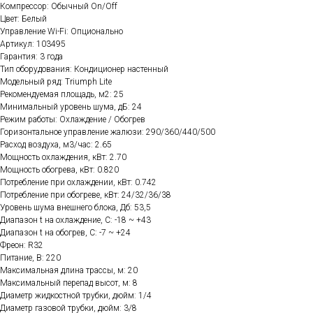
Компрессор: Обычный On/Off
Цвет: Белый
Управление Wi-Fi: Опционально
Артикул: 103495
Гарантия: 3 года
Тип оборудования: Кондиционер настенный
Модельный ряд: Triumph Lite
Рекомендуемая площадь, м2: 25
Минимальный уровень шума, дБ: 24
Режим работы: Охлаждение / Обогрев
Горизонтальное управление жалюзи: 290/360/440/500
Расход воздуха, м3/час: 2.65
Мощность охлаждения, кВт: 2.70
Мощность обогрева, кВт: 0.820
Потребление при охлаждении, кВт: 0.742
Потребление при обогреве, кВт: 24/32/36/38
Уровень шума внешнего блока, Дб: 53,5
Диапазон t на охлаждение, C: -18 ~ +43
Диапазон t на обогрев, C: -7 ~ +24
Фреон: R32
Питание, В: 220
Максимальная длина трассы, м: 20
Максимальный перепад высот, м: 8
Диаметр жидкостной трубки, дюйм: 1/4
Диаметр газовой трубки, дюйм: 3/8