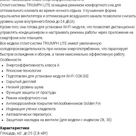
Сплит-системы TRIUMPH LITE оснащена режимом комфортного сна для
оптимального климата во время ночного отдыха. Улучшенная форма
крыльчатки вентилятора и оптимизация воздушного канала позволили снизить
уровень шума внутреннего блока до 24 дБ(А).
Кроме того, она готова для установки Wi-Fi модуля, что позволяет дистанционно
управлять кондиционером и настраивать режимы работы через приложение на
смартфоне или планшете.
Все модели сплит-систем TRIUMPH LITE имеют увеличенную
холодопроизводительность при низком энергопотреблении, что гарантирует
быстрое охлаждение и обогрев, а также максимально эффективную работу.
Особенности:
Энергоэффективность класса А
Японские технологии
Подготовлен для установки модуля Wi-Fi OSK302
Скрытый дисплей
Низкий уровень шума
Функция защиты от простуды
Режим комфортного сна
Антикоррозийное покрытие теплообменников Golden Fin
Индикация утечки хладагента
Автоматически перезапуск
Защитная накладка на вентили (для модели с индексом 28, 35)
Характеристики
Площадь, м2: до 25 (2,8 кВт)