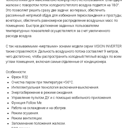
жалюзи с поворотом поток холодного/теплого воздуха подается на 180°.
Это позволяет решить сразу две задачи: во-первых, обеспечить
рассеянный непрямой обдув для избежания переохлаждения и простуды;
во-вторых, обеспечить равномерное распределение воздушных масс по
помещению. Быстрое достижение заданных пользователем
температурных показателей осуществляется за счет увеличенного
расхода воздуха.
С так называемыми «мертвыми» зонами модели серии VISION INVERTER
также справляются. Дальность воздушного потока составляет 9 метров,
чего достаточно, чтобы распространить холодный/теплый воздух по всем
углам помещения, включая самые отдаленные от кондиционера.
Особенности:
Фреон R32
Очистка паром при температуре:+56°C.
Интеллектуальная технология включения-выключения.
Энергосбережение в режиме ожидания.
Управление пультом ДУ и с помощью мобильного приложения.
Функция Follow Me.
Работа на охлаждение и на обогрев.
Режим осушения.
Режим вентиляции.
Запоминание положения жалюзи.