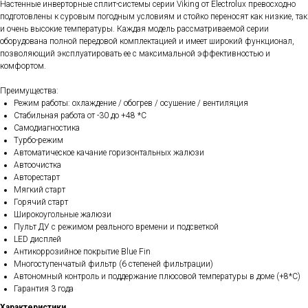
Настенные инверторные сплит-системы серии Viking от Electrolux превосходно
подготовлены к суровым погодным условиям и стойко переносят как низкие, так
и очень высокие температуры. Каждая модель рассматриваемой серии
оборудована полной передовой комплектацией и имеет широкий функционал,
позволяющий эксплуатировать ее с максимальной эффективностью и
комфортом.
Преимущества:
Режим работы: охлаждение / обогрев / осушение / вентиляция
Стабильная работа от -30 до +48 *С
Самодиагностика
Турбо-режим
Автоматическое качание горизонтальных жалюзи
Автоочистка
Авторестарт
Мягкий старт
Горячий старт
Широкоугольные жалюзи
Пульт ДУ с режимом реального времени и подсветкой
LED дисплей
Антикоррозийное покрытие Blue Fin
Многоступенчатый фильтр (6 степеней фильтрации)
Автономный контроль и поддержание плюсовой температуры в доме (+8*С)
Гарантия 3 года
Характеристики