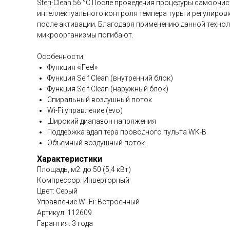
Steri-Clean 56 °C После проведения процедуры самоочи
интеллектуального контроля темпера туры и регулировк
после активации. Благодаря применению данной техноло
микроорганизмы погибают.
Особенности:
Функция «iFeel»
Функция Self Clean (внутренний блок)
Функция Self Clean (наружный блок)
Спиральный воздушный поток
Wi-Fi управление (evo)
Широкий диапазон напряжения
Поддержка адап тера проводного пульта WK-B
Объемный воздушный поток
Характеристики
Площадь, м2: до 50 (5,4 кВт)
Компрессор: Инверторный
Цвет: Серый
Управление Wi-Fi: Встроенный
Артикул: 112609
Гарантия: 3 года