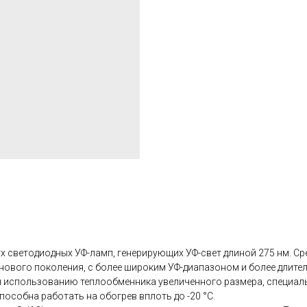
 светодиодных УФ-ламп, генерирующих УФ-свет длиной 275 нм. Сре
нового поколения, с более широким УФ-диапазоном и более длите
аря использованию теплообменника увеличенного размера, специа
пособна работать на обогрев вплоть до -20 °С.