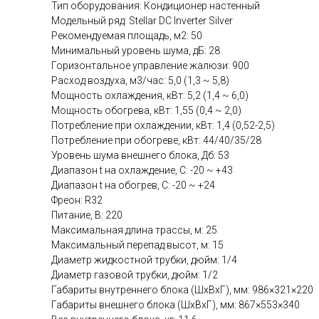
Тип оборудования: Кондиционер настенный
Модельный ряд: Stellar DC Inverter Silver
Рекомендуемая площадь, м2: 50
Минимальный уровень шума, дБ: 28
Горизонтальное управление жалюзи: 900
Расход воздуха, м3/час: 5,0 (1,3 ~ 5,8)
Мощность охлаждения, кВт: 5,2 (1,4 ~ 6,0)
Мощность обогрева, кВт: 1,55 (0,4 ~ 2,0)
Потребление при охлаждении, кВт: 1,4 (0,52-2,5)
Потребление при обогреве, кВт: 44/40/35/28
Уровень шума внешнего блока, Дб: 53
Диапазон t на охлаждение, C: -20 ~ +43
Диапазон t на обогрев, C: -20 ~ +24
Фреон: R32
Питание, В: 220
Максимальная длина трассы, м: 25
Максимальный перепад высот, м: 15
Диаметр жидкостной трубки, дюйм: 1/4
Диаметр газовой трубки, дюйм: 1/2
Габариты внутреннего блока (ШхВхГ), мм: 986×321×220
Габариты внешнего блока (ШхВхГ), мм: 867×553×340