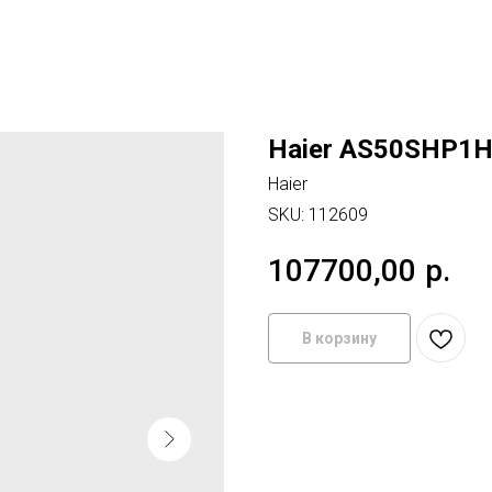
Haier AS50SHP1H
Haier
SKU:
112609
107700,00
р.
В корзину