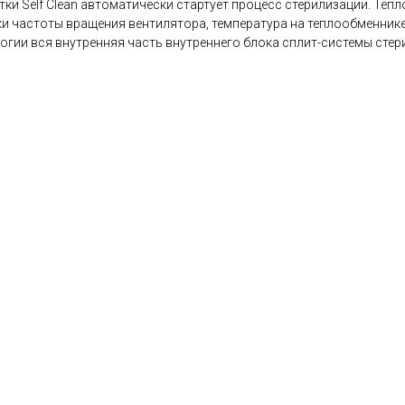
стки Self Clean автоматически стартует процесс стерилизации. Те
и частоты вращения вентилятора, температура на теплообменнике д
гии вся внутренняя часть внутреннего блока сплит-системы стери