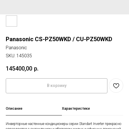
Panasonic CS-PZ50WKD / CU-PZ50WKD
Panasonic
SKU:
145035
145400,00
р.
В корзину
Описание
Характеристики
Инверторные настенные кондиционеры серии Standart Inverter прекрасно
справляются с охлаждением и обогревом жилых и офисных помещений,