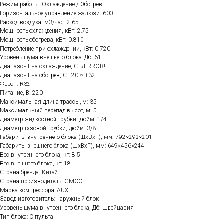
Режим работы: Охлаждение / Обогрев
Горизонтальное управление жалюзи: 600
Расход воздуха, м3/час: 2.65
Мощность охлаждения, кВт: 2.75
Мощность обогрева, кВт: 0.810
Потребление при охлаждении, кВт: 0.720
Уровень шума внешнего блока, Дб: 61
Диапазон t на охлаждение, C: #ERROR!
Диапазон t на обогрев, C: -20 ~ +32
Фреон: R32
Питание, В: 220
Максимальная длина трассы, м: 35
Максимальный перепад высот, м: 5
Диаметр жидкостной трубки, дюйм: 1/4
Диаметр газовой трубки, дюйм: 3/8
Габариты внутреннего блока (ШхВхГ), мм: 792×292×201
Габариты внешнего блока (ШхВхГ), мм: 649×456×244
Вес внутреннего блока, кг: 8.5
Вес внешнего блока, кг: 18
Страна бренда: Китай
Страна производитель: GMCC
Марка компрессора: AUX
Завод изготовитель: наружный блок
Уровень шума внутреннего блока, Дб: Швейцария
Тип блока: С пульта