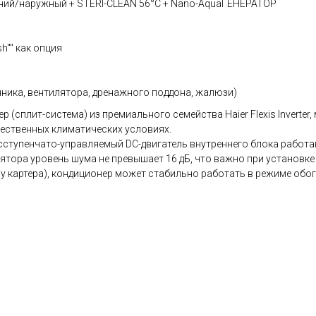
нний/наружный + STERI-CLEAN 56°C + Nano-AquaГЕНЕРАТОР
h"" как опция
нника, вентилятора, дренажного поддона, жалюзи)
(сплит-система) из премиального семейства Haier Flexis Inverte
чественных климатических условиях.
сступенчато-управляемый DC-двигатель внутреннего блока работ
тора уровень шума не превышает 16 дБ, что важно при установке 
 картера), кондиционер может стабильно работать в режиме обог