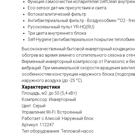
Функция самоочистки испарителей SelfClean внутре
Eco-sensor датчик присутствия и света
Фотокаталитический фильтр
Антибактериальный фильтр - Воздухообмен ""О2 - fres
Русскоязычный пульт YR-HQ(RU)
Три цвета внутреннего блока
Self-Hygiene (антибактериальное покрытие теплобме
Высококачественный бытовой инверторный кондиционер 
обогрев во время зимнего отопительного сезона в оте
Фирменный инверторный компрессор от Panasonic и бе
вибраций. При минимальной скорости вращения вентиля
особенностям конструкции наружного блока (подогреву
наружного воздуха (до -25 °C).
Характеристики
Площадь, м2: до 50 (5,4 кВт)
Компрессор: Инверторный
Цвет: Серый
Управление Wi-Fi: Встроенный
Работает с Алисой: Наружный блок
Артикул: 112247
Тип оборудования: Тепловой насос