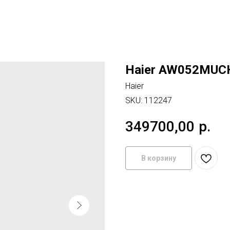
Haier AW052MUC
Haier
SKU:
112247
349700,00
р.
В корзину