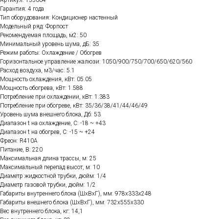
Гарантия: 4 года
Тип оборудования: Кондиционер настенный
Модельный ряд: Форпост
Рекомендуемая площадь, м2: 50
Минимальный уровень шума, дБ: 35
Режим работы: Охлаждение / Обогрев
Горизонтальное управление жалюзи: 1050/900/750/700/650/620/560
Расход воздуха, м3/час: 5.1
Мощность охлаждения, кВт: 05.05
Мощность обогрева, кВт: 1.588
Потребление при охлаждении, кВт: 1.383
Потребление при обогреве, кВт: 35/36/38/41/44/46/49
Уровень шума внешнего блока, Дб: 53
Диапазон t на охлаждение, C: -18 ~ +43
Диапазон t на обогрев, C: -15 ~ +24
Фреон: R410A
Питание, В: 220
Максимальная длина трассы, м: 25
Максимальный перепад высот, м: 10
Диаметр жидкостной трубки, дюйм: 1/4
Диаметр газовой трубки, дюйм: 1/2
Габариты внутреннего блока (ШхВхГ), мм: 978х333х248
Габариты внешнего блока (ШхВхГ), мм: 732х555х330
Вес внутреннего блока, кг: 14,1