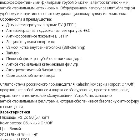
высокоэффективными фильтрами грубой очистки, электростатическим и
антибактериальным катехиновым. Оборудованием легко управлять благодаря
удобному и интуитивно понятному дистанционному пульту из комплекта.
Особенности и преимущества:
Датчик температуры в пульте ДУ (I FEEL)
Антизамерзание: поддержание температуры +8С
Антикоррозийное покрытие Blue Fin
Защита от утечки хладагента
Самоочистка внутреннего блока (Self-cleaning)
Таймер
Пылевой фильтр грубой очистки - стандарт
Антибактериальный катехиновый фильтр
Электростатический биофильтр
Семь скоростей вентилятора
Сплит-система российского производителя Kalashnikov серии Forpost On/Off
представляет собой мощное и надежное оборудование, простое в установке,
управлении и техническом обслуживании. Устройство оснащено
антибактериальными фильтрами, которые обеспечивают безопасную атмосферу
в помещении.
Характеристики
Площадь, м2: до 50 (5,4 кВт)
Компрессор: Обычный On/Off
Цвет: Белый
Управление Wi-Fi: Нет
Артикул: 155004