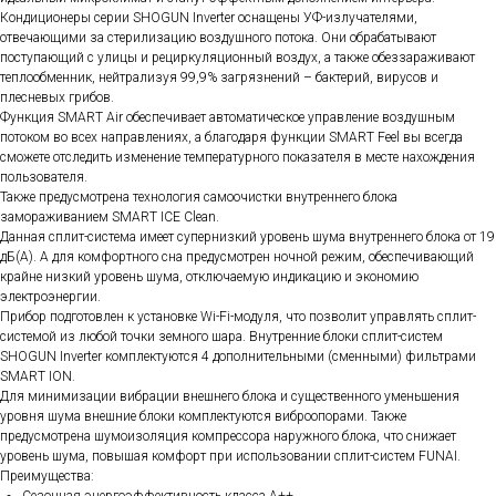
Кондиционеры серии SHOGUN Inverter оснащены УФ-излучателями,
отвечающими за стерилизацию воздушного потока. Они обрабатывают
поступающий с улицы и рециркуляционный воздух, а также обеззараживают
теплообменник, нейтрализуя 99,9% загрязнений – бактерий, вирусов и
плесневых грибов.
Функция SMART Air обеспечивает автоматическое управление воздушным
потоком во всех направлениях, а благодаря функции SMART Feel вы всегда
сможете отследить изменение температурного показателя в месте нахождения
пользователя.
Также предусмотрена технология самоочистки внутреннего блока
замораживанием SMART ICE Clean.
Данная сплит-система имеет супернизкий уровень шума внутреннего блока от 19
дБ(А). А для комфортного сна предусмотрен ночной режим, обеспечивающий
крайне низкий уровень шума, отключаемую индикацию и экономию
электроэнергии.
Прибор подготовлен к установке Wi-Fi-модуля, что позволит управлять сплит-
системой из любой точки земного шара. Внутренние блоки сплит-систем
SHOGUN Inverter комплектуются 4 дополнительными (сменными) фильтрами
SMART ION.
Для минимизации вибрации внешнего блока и существенного уменьшения
уровня шума внешние блоки комплектуются виброопорами. Также
предусмотрена шумоизоляция компрессора наружного блока, что снижает
уровень шума, повышая комфорт при использовании сплит-систем FUNAI.
Преимущества: