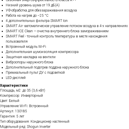
Сезонная энергоэффективность класса А++
Низкий уровень шума от 19 дБ(А)
УФ-обработка для обеззараживания воздуха
Работа на нагрев до –25 °С
4 дополнительных фильтра SMART Ion
SMART Air -автоматическое управление потоком воздуха в 4-х направлениях
SMART ICE Clean — очистка внутреннего блока замораживанием
SMART Feel - точный контроль температуры в месте нахождения
пользователя
Встроенный модуль Wi-Fi
Дополнительная шумоизоляция компрессора
Защитная накладка на вентили
Виброопоры наружного блока
Дополнительный подогрев поддона наружного блока
Премиальный пульт ДУ с подсветкой
LED-дисплей
Характеристики
Площадь, м2: до 35 (3,6 кВт)
Компрессор: Инверторный
Цвет: Белый
Управление Wi-Fi: Встроенный
Артикул: 130185
Гарантия: 5 лет
Тип оборудования: Кондиционер настенный
Модельный ряд: Shogun Inverter