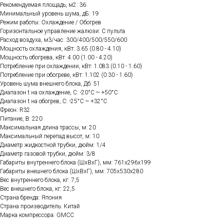
Рекомендуемая площадь, м2: 36
Минимальный уровень шума, дБ: 19
Режим работы: Охлаждение / Обогрев
Горизонтальное управление жалюзи: С пульта
Расход воздуха, м3/час: 300/400/500/550/600
Мощность охлаждения, кВт: 3.65 (0.80 - 4.10)
Мощность обогрева, кВт: 4.00 (1.00 - 4.20)
Потребление при охлаждении, кВт: 1.083 (0.10 - 1.60)
Потребление при обогреве, кВт: 1.102 (0.30 - 1.60)
Уровень шума внешнего блока, Дб: 51
Диапазон t на охлаждение, C: -20°С ~ +50°С
Диапазон t на обогрев, C: -25°С ~ +32°С
Фреон: R32
Питание, В: 220
Максимальная длина трассы, м: 20
Максимальный перепад высот, м: 10
Диаметр жидкостной трубки, дюйм: 1/4
Диаметр газовой трубки, дюйм: 3/8
Габариты внутреннего блока (ШхВхГ), мм: 761x296x199
Габариты внешнего блока (ШхВхГ), мм: 705x530x280
Вес внутреннего блока, кг: 7,5
Вес внешнего блока, кг: 22,5
Страна бренда: Япония
Страна производитель: Китай
Марка компрессора: GMCC