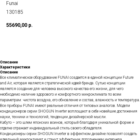
Funai
130185
55690,00
р.
В корзину
Описание
Характеристики
Описание
Все климатическое оборудование FUNAI создается в единой концепции Future
and Air, которая является стратегической идеей бренда. Сутью концепции
является создание для человека высокого качества его жизни, для чего
необходимо наличие здорового и комфортного микроклимата по всем
параметрам: чистота воздуха, его обновление и состав, влажность и температура.
Все приборы FUNAI имеют реальные отличия от типовых аналогов. Модели
кондиционеров серии SHOGUN Inverter воплощают в себе новейшие достижения
науки, техники и технологий, тенденции дизайнерской мысли.
Кабуто – это шлем японских воинов, который благодаря уникальной форме и
отделке отражает индивидуальный стиль своего обладателя.
Кондиционеры серии SHOGUN Inverter в эффектном дизайне позволят создать
идеальный микроклимат и станут эффектным дополнением интерьера.